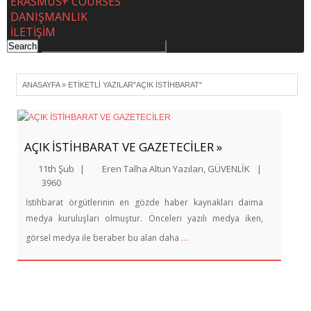
ERASMUS+ COURSES
DANIŞMANLIK
İLETİŞİM
ANASAYFA
»
ETIKETLI YAZILAR"AÇIK İSTİHBARAT"
AÇIK İSTİHBARAT VE GAZETECİLER »
11th Şub
|
Eren Talha Altun Yazıları
,
GÜVENLİK
|
3960
İstihbarat örgütlerinin en gözde haber kaynakları daima
medya kuruluşları olmuştur. Önceleri yazılı medya iken,
…
görsel medya ile beraber bu alan daha