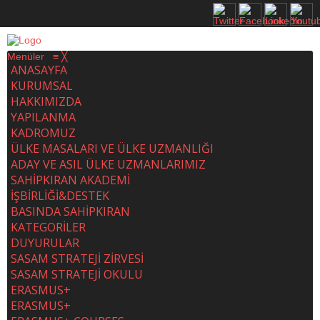
Menüler
≡
╳
ANASAYFA
KURUMSAL
HAKKIMIZDA
YAPILANMA
KADROMUZ
ÜLKE MASALARI VE ÜLKE UZMANLIĞI
ADAY VE ASIL ÜLKE UZMANLARIMIZ
SAHİPKIRAN AKADEMİ
İŞBİRLİĞİ&DESTEK
BASINDA SAHİPKIRAN
KATEGORİLER
DUYURULAR
SASAM STRATEJİ ZİRVESİ
SASAM STRATEJİ OKULU
ERASMUS+
ERASMUS+