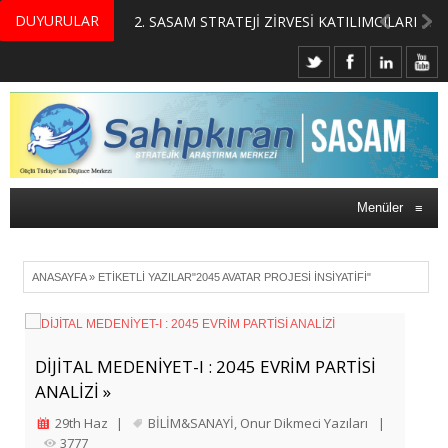
DUYURULAR
MERKEZİMİZ BÜNYESİNDE YETİŞTİRİLMEK ÜZERE GÖNÜLLÜ ÜLKE MASASI UZMANI VE UZMAN ADAYLARI ARIYORUZ
2. SASAM STRATEJİ ZİRVESİ KATILIMCILARI BELLİ OLDU
Menüler
≡
ANASAYFA
»
ETIKETLI YAZILAR"2045 AVATAR PROJESI İNSIYATIFI"
DİJİTAL MEDENİYET-I : 2045 EVRİM PARTİSİ
ANALİZİ »
29th Haz
|
BİLİM&SANAYİ
,
Onur Dikmeci Yazıları
|
3777