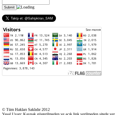
© Tüm Hakları Saklıdır 2012
Yasal Uyarı: Kaynak gösterilmeden ve açık link verilmeden sitede yer 