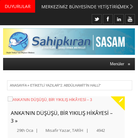
DUYURULAR
MERKEZİMİZ BÜNYESİNDE YETİŞTİRİLMEK ÜZERE GÖNÜLLÜ ÜLKE MASASI UZMANI VE UZMAN ADAYLARI ARIYORUZ
Menüler
≡
ANASAYFA
»
ETIKETLI YAZILAR"2. ABDÜLHAMIT’IN HALLI"
ANKA’NIN DÜŞÜŞÜ, BİR YIKILIŞ HİKÂYESİ –
3 »
29th Oca
|
Misafir Yazar
,
TARİH
|
4942