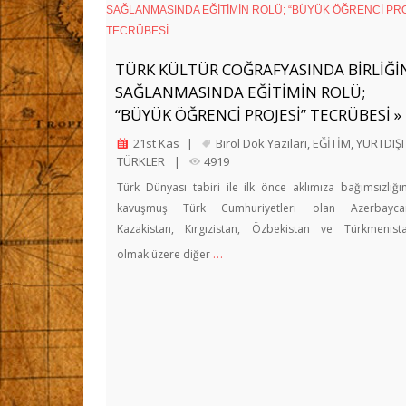
TÜRK KÜLTÜR COĞRAFYASINDA BİRLİĞİ
SAĞLANMASINDA EĞİTİMİN ROLÜ;
“BÜYÜK ÖĞRENCİ PROJESİ” TECRÜBESİ »
21st Kas
|
Birol Dok Yazıları
,
EĞİTİM
,
YURTDIŞI
TÜRKLER
|
4919
Türk Dünyası tabiri ile ilk önce aklımıza bağımsızlığı
kavuşmuş Türk Cumhuriyetleri olan Azerbayca
Kazakistan, Kırgızistan, Özbekistan ve Türkmenist
…
olmak üzere diğer