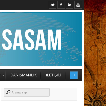
2. SASAM STRATEJİ ZİRVESİ KATILIMCILARI BELLİ OLDU
+
DANIŞMANLIK
İLETİŞİM