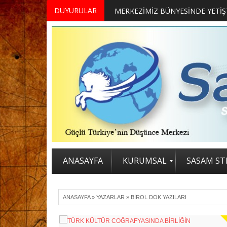
DUYURULAR
ANASAYFA
KURUMSAL
SASAM STR
ANASAYFA
»
YAZARLAR
»
BIROL DOK YAZILARI