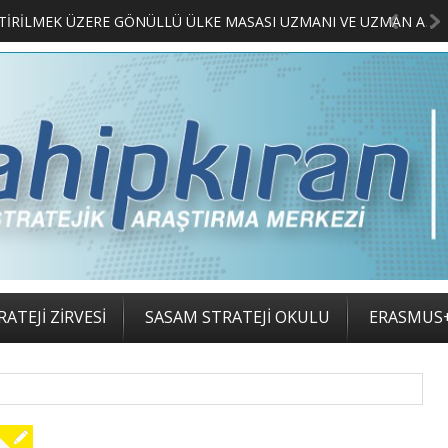
MERKEZİMİZ BÜNYESİNDE YETİŞTİRİLMEK ÜZERE GÖNÜLLÜ ÜLKE MASASI UZMANI VE UZMAN ADAYLARI ARIYORUZ
ATEJİ ZİRVESİ
SASAM STRATEJİ OKULU
ERASMUS