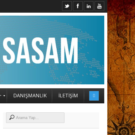
2. SASAM STRATEJİ ZİRVESİ KATILIMCILARI BELLİ OLDU
+
DANIŞMANLIK
İLETİŞİM