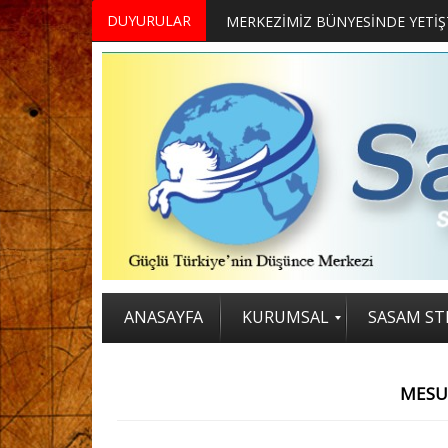
DUYURULAR
ANASAYFA
KURUMSAL
SASAM STR
MESU