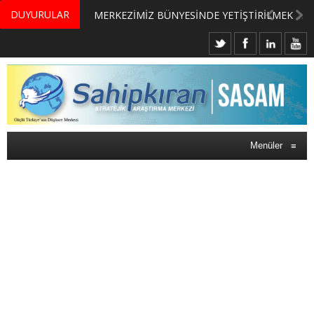
DUYURULAR
MERKEZİMİZ BÜNYESİNDE YETİŞTİRİLMEK ÜZERE GÖNÜLLÜ ÜLKE MASASI UZMANI VE UZMAN ADAYLARI ARIYORUZ
Menüler
≡