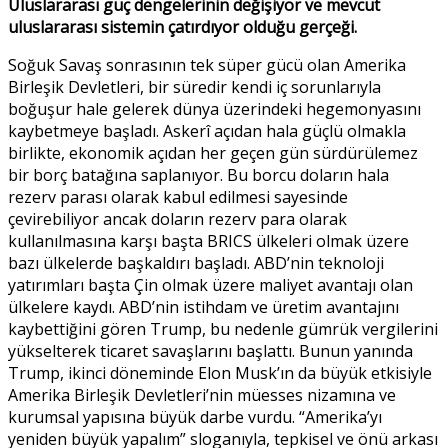
Uluslararası güç dengelerinin değişiyor ve mevcut
uluslararası sistemin çatırdıyor olduğu gerçeği.
Soğuk Savaş sonrasının tek süper gücü olan Amerika
Birleşik Devletleri, bir süredir kendi iç sorunlarıyla
boğuşur hale gelerek dünya üzerindeki hegemonyasını
kaybetmeye başladı. Askerî açıdan hala güçlü olmakla
birlikte, ekonomik açıdan her geçen gün sürdürülemez
bir borç batağına saplanıyor. Bu borcu doların hala
rezerv parası olarak kabul edilmesi sayesinde
çevirebiliyor ancak doların rezerv para olarak
kullanılmasına karşı başta BRICS ülkeleri olmak üzere
bazı ülkelerde başkaldırı başladı. ABD’nin teknoloji
yatırımları başta Çin olmak üzere maliyet avantajı olan
ülkelere kaydı. ABD’nin istihdam ve üretim avantajını
kaybettiğini gören Trump, bu nedenle gümrük vergilerini
yükselterek ticaret savaşlarını başlattı. Bunun yanında
Trump, ikinci döneminde Elon Musk’ın da büyük etkisiyle
Amerika Birleşik Devletleri’nin müesses nizamına ve
kurumsal yapısına büyük darbe vurdu. “Amerika’yı
yeniden büyük yapalım” sloganıyla, tepkisel ve önü arkası