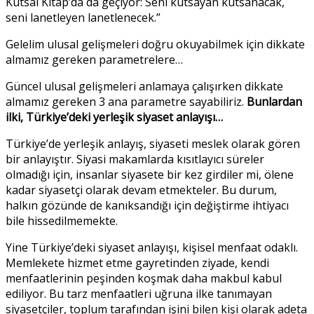
Kutsal Kitap’da da geçiyor: Seni kutsayan kutsanacak,
seni lanetleyen lanetlenecek.”
Gelelim ulusal gelişmeleri doğru okuyabilmek için dikkate
almamız gereken parametrelere…
Güncel ulusal gelişmeleri anlamaya çalışırken dikkate
almamız gereken 3 ana parametre sayabiliriz.
Bunlardan
ilki, Türkiye’deki yerleşik siyaset anlayışı…
Türkiye’de yerleşik anlayış, siyaseti meslek olarak gören
bir anlayıştır. Siyasi makamlarda kısıtlayıcı süreler
olmadığı için, insanlar siyasete bir kez girdiler mi, ölene
kadar siyasetçi olarak devam etmekteler. Bu durum,
halkın gözünde de kanıksandığı için değiştirme ihtiyacı
bile hissedilmemekte.
Yine Türkiye’deki siyaset anlayışı, kişisel menfaat odaklı.
Memlekete hizmet etme gayretinden ziyade, kendi
menfaatlerinin peşinden koşmak daha makbul kabul
ediliyor. Bu tarz menfaatleri uğruna ilke tanımayan
siyasetçiler, toplum tarafından işini bilen kişi olarak adeta