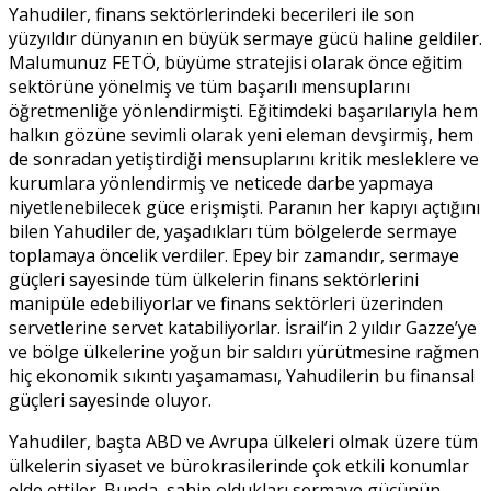
Yahudiler, finans sektörlerindeki becerileri ile son
yüzyıldır dünyanın en büyük sermaye gücü haline geldiler.
Malumunuz FETÖ, büyüme stratejisi olarak önce eğitim
sektörüne yönelmiş ve tüm başarılı mensuplarını
öğretmenliğe yönlendirmişti. Eğitimdeki başarılarıyla hem
halkın gözüne sevimli olarak yeni eleman devşirmiş, hem
de sonradan yetiştirdiği mensuplarını kritik mesleklere ve
kurumlara yönlendirmiş ve neticede darbe yapmaya
niyetlenebilecek güce erişmişti. Paranın her kapıyı açtığını
bilen Yahudiler de, yaşadıkları tüm bölgelerde sermaye
toplamaya öncelik verdiler. Epey bir zamandır, sermaye
güçleri sayesinde tüm ülkelerin finans sektörlerini
manipüle edebiliyorlar ve finans sektörleri üzerinden
servetlerine servet katabiliyorlar. İsrail’in 2 yıldır Gazze’ye
ve bölge ülkelerine yoğun bir saldırı yürütmesine rağmen
hiç ekonomik sıkıntı yaşamaması, Yahudilerin bu finansal
güçleri sayesinde oluyor.
Yahudiler, başta ABD ve Avrupa ülkeleri olmak üzere tüm
ülkelerin siyaset ve bürokrasilerinde çok etkili konumlar
elde ettiler. Bunda, sahip oldukları sermaye gücünün