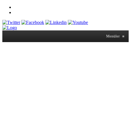
Menüler
≡