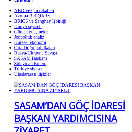
LinkedIn
ABD ve Çin rekabeti
Avrupa Birliği krizi
BRICS ve Şanghay İşbirliği
Dünya siyaseti
Güncel gelişmeler
Jeopolitik analiz
Küresel ekonomi
Orta Doğu politikaları
Rusya-Ukrayna Savaşı
SASAM Başkanı
Süleyman Erdem
Türkiye siyaseti
Uluslararası ilişkiler
SASAM’DAN GÖÇ İDARESİ
BAŞKAN YARDIMCISINA
ZİYARET