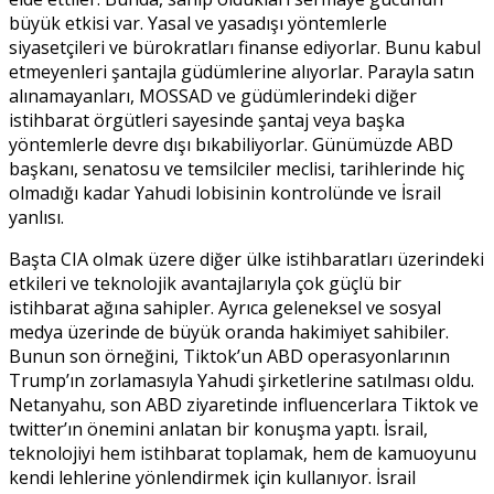
büyük etkisi var. Yasal ve yasadışı yöntemlerle
siyasetçileri ve bürokratları finanse ediyorlar. Bunu kabul
etmeyenleri şantajla güdümlerine alıyorlar. Parayla satın
alınamayanları, MOSSAD ve güdümlerindeki diğer
istihbarat örgütleri sayesinde şantaj veya başka
yöntemlerle devre dışı bıkabiliyorlar. Günümüzde ABD
başkanı, senatosu ve temsilciler meclisi, tarihlerinde hiç
olmadığı kadar Yahudi lobisinin kontrolünde ve İsrail
yanlısı.
Başta CIA olmak üzere diğer ülke istihbaratları üzerindeki
etkileri ve teknolojik avantajlarıyla çok güçlü bir
istihbarat ağına sahipler. Ayrıca geleneksel ve sosyal
medya üzerinde de büyük oranda hakimiyet sahibiler.
Bunun son örneğini, Tiktok’un ABD operasyonlarının
Trump’ın zorlamasıyla Yahudi şirketlerine satılması oldu.
Netanyahu, son ABD ziyaretinde influencerlara Tiktok ve
twitter’ın önemini anlatan bir konuşma yaptı. İsrail,
teknolojiyi hem istihbarat toplamak, hem de kamuoyunu
kendi lehlerine yönlendirmek için kullanıyor. İsrail