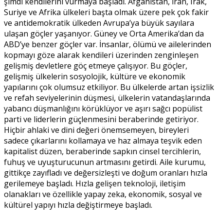
şimdi kendilerini vurmaya başladı. Afganistan, İran, Irak,
Suriye ve Afrika ülkeleri başta olmak üzere pek çok fakir
ve antidemokratik ülkeden Avrupa’ya büyük sayılara
ulaşan göçler yaşanıyor. Güney ve Orta Amerika’dan da
ABD’ye benzer göçler var. İnsanlar, ölümü ve ailelerinden
kopmayı göze alarak kendileri üzerinden zenginleşen
gelişmiş devletlere göç etmeye çalışıyor. Bu göçler,
gelişmiş ülkelerin sosyolojik, kültüre ve ekonomik
yapılarını çok olumsuz etkiliyor. Bu ülkelerde artan işsizlik
ve refah seviyelerinin düşmesi, ülkelerin vatandaşlarında
yabancı düşmanlığını körüklüyor ve aşırı sağcı popülist
parti ve liderlerin güçlenmesini beraberinde getiriyor.
Hiçbir ahlaki ve dini değeri önemsemeyen, bireyleri
sadece çıkarlarını kollamaya ve haz almaya teşvik eden
kapitalist düzen, beraberinde sapkın cinsel tercihlerin,
fuhuş ve uyuşturucunun artmasını getirdi. Aile kurumu,
gittikçe zayıfladı ve değersizleşti ve doğum oranları hızla
gerilemeye başladı. Hızla gelişen teknoloji, iletişim
olanakları ve özellikle yapay zeka, ekonomik, sosyal ve
kültürel yapıyı hızla değiştirmeye başladı.