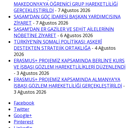
MAKEDONYA’YA ÖĞRENİCİ GRUP HAREKETLİLİĞİ
GERÇEKLEŞTİRİLDİ
- 7 Ağustos 2026
SASAM’DAN GÖÇ İDARESİ BAŞKAN YARDIMCISINA
ZİYARET
- 7 Ağustos 2026
SASAM’DAN ER GAZİLER VE ŞEHİT AİLELERİNİN
NÖBETİNE ZİYARET
- 6 Ağustos 2026
TÜRKİYE’NİN SOMALİ POLİTİKASI: ASKERÎ
DESTEKTEN STRATEJİK ORTAKLIĞA
- 4 Ağustos
2026
ERASMUS+ PROJEMİZ KAPSAMINDA BERLİN’E KURS
VE İŞBAŞI GÖZLEM HAREKETLİLİKLERİ DÜZENLENDİ
- 3 Ağustos 2026
ERASMUS+ PROJEMİZ KAPSAMINDA ALMANYA’YA
İŞBAŞI GÖZLEM HAREKETLİLİĞİ GERÇEKLEŞTİRİLDİ
-
3 Ağustos 2026
Facebook
Twitter
Google+
Pinterest