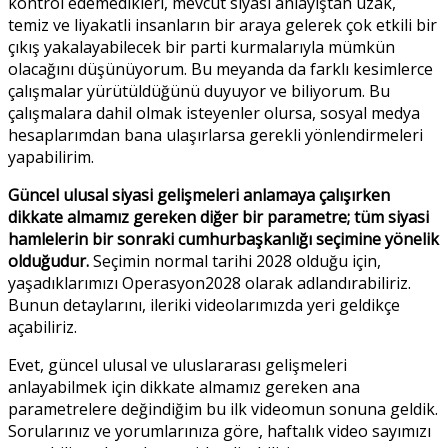
kontrol edemedikleri, mevcut siyasi anlayıştan uzak,
temiz ve liyakatli insanların bir araya gelerek çok etkili bir
çıkış yakalayabilecek bir parti kurmalarıyla mümkün
olacağını düşünüyorum. Bu meyanda da farklı kesimlerce
çalışmalar yürütüldüğünü duyuyor ve biliyorum. Bu
çalışmalara dahil olmak isteyenler olursa, sosyal medya
hesaplarımdan bana ulaşırlarsa gerekli yönlendirmeleri
yapabilirim.
Güncel ulusal siyasi gelişmeleri anlamaya çalışırken
dikkate almamız gereken diğer bir parametre; tüm siyasi
hamlelerin bir sonraki cumhurbaşkanlığı seçimine yönelik
olduğudur.
Seçimin normal tarihi 2028 olduğu için,
yaşadıklarımızı Operasyon2028 olarak adlandırabiliriz.
Bunun detaylarını, ileriki videolarımızda yeri geldikçe
açabiliriz.
Evet, güncel ulusal ve uluslararası gelişmeleri
anlayabilmek için dikkate almamız gereken ana
parametrelere değindiğim bu ilk videomun sonuna geldik.
Sorularınız ve yorumlarınıza göre, haftalık video sayımızı