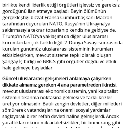
birlikte kendi liderlik ettiği örgütleri işlevsiz ve gereksiz
gördüğünü ilan etmeye başladı. Beyin ölümünün
gerçekleştiği bizzat Fransa Cumhurbaşkanı Macron
tarafından duyurulan NATO, Rusya’nın Ukrayna’ya
saldırmasıyla tekrar toparlanıp kendisine geldiyse de,
Trump’ın NATO’ya yaklaşımı da diğer uluslararası
kurumlardan çok farklı değil. 2. Dünya Savaşı sonrasında
kurulan günümüz uluslararası sisteminin kurumları
etkisizleşirken, mevcut sisteme tepki olarak oluşan
Şangay İş birliği ve BRICS gibi örgütler doğdu ve etkili
hale gelmeye başladılar.
Güncel uluslararası gelişmeleri anlamaya çalışırken
dikkate almamız gereken 4 ana parametreden ikincisi
,
mevcut uluslararası ekonomik sistemin, yani kapitalist
sistemin tıkanma noktasına gelmesi ve farklı krizler
üretiyor olmasıdır. Batılı zengin devletler, diğer milletleri
sömürerek vatandaşlarına önemli sosyal yardımlar
sağlayarak birer refah devleti haline gelmişlerdi. Ancak
yarattıkları ekonomik adaletsizlikler, bir bumerang gibi