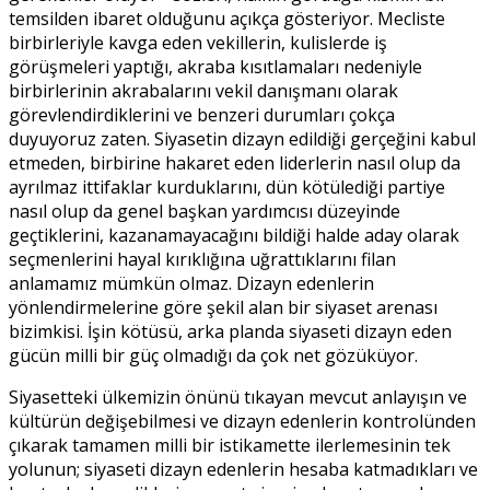
temsilden ibaret olduğunu açıkça gösteriyor. Mecliste
birbirleriyle kavga eden vekillerin, kulislerde iş
görüşmeleri yaptığı, akraba kısıtlamaları nedeniyle
birbirlerinin akrabalarını vekil danışmanı olarak
görevlendirdiklerini ve benzeri durumları çokça
duyuyoruz zaten. Siyasetin dizayn edildiği gerçeğini kabul
etmeden, birbirine hakaret eden liderlerin nasıl olup da
ayrılmaz ittifaklar kurduklarını, dün kötülediği partiye
nasıl olup da genel başkan yardımcısı düzeyinde
geçtiklerini, kazanamayacağını bildiği halde aday olarak
seçmenlerini hayal kırıklığına uğrattıklarını filan
anlamamız mümkün olmaz. Dizayn edenlerin
yönlendirmelerine göre şekil alan bir siyaset arenası
bizimkisi. İşin kötüsü, arka planda siyaseti dizayn eden
gücün milli bir güç olmadığı da çok net gözüküyor.
Siyasetteki ülkemizin önünü tıkayan mevcut anlayışın ve
kültürün değişebilmesi ve dizayn edenlerin kontrolünden
çıkarak tamamen milli bir istikamette ilerlemesinin tek
yolunun; siyaseti dizayn edenlerin hesaba katmadıkları ve