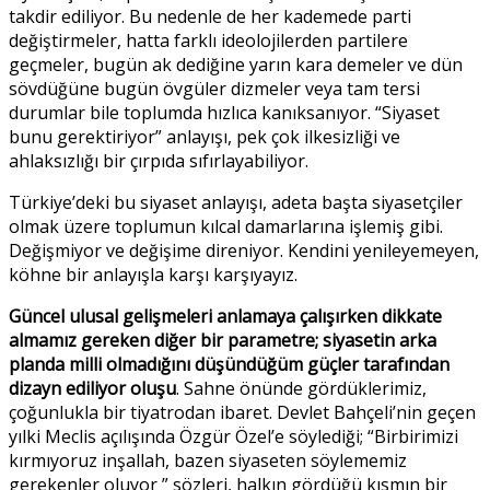
takdir ediliyor. Bu nedenle de her kademede parti
değiştirmeler, hatta farklı ideolojilerden partilere
geçmeler, bugün ak dediğine yarın kara demeler ve dün
sövdüğüne bugün övgüler dizmeler veya tam tersi
durumlar bile toplumda hızlıca kanıksanıyor. “Siyaset
bunu gerektiriyor” anlayışı, pek çok ilkesizliği ve
ahlaksızlığı bir çırpıda sıfırlayabiliyor.
Türkiye’deki bu siyaset anlayışı, adeta başta siyasetçiler
olmak üzere toplumun kılcal damarlarına işlemiş gibi.
Değişmiyor ve değişime direniyor. Kendini yenileyemeyen,
köhne bir anlayışla karşı karşıyayız.
Güncel ulusal gelişmeleri anlamaya çalışırken dikkate
almamız gereken diğer bir parametre; siyasetin arka
planda milli olmadığını düşündüğüm güçler tarafından
dizayn ediliyor oluşu
. Sahne önünde gördüklerimiz,
çoğunlukla bir tiyatrodan ibaret. Devlet Bahçeli’nin geçen
yılki Meclis açılışında Özgür Özel’e söylediği; “Birbirimizi
kırmıyoruz inşallah, bazen siyaseten söylememiz
gerekenler oluyor ” sözleri, halkın gördüğü kısmın bir