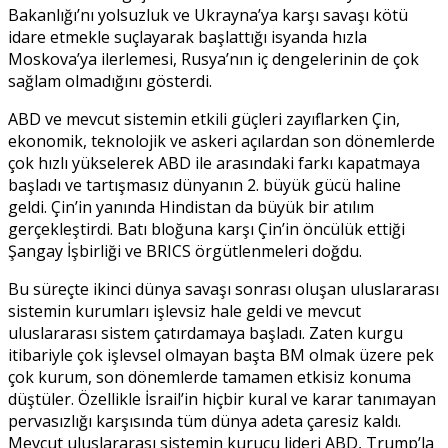
Bakanlığı’nı yolsuzluk ve Ukrayna’ya karşı savaşı kötü
idare etmekle suçlayarak başlattığı isyanda hızla
Moskova’ya ilerlemesi, Rusya’nın iç dengelerinin de çok
sağlam olmadığını gösterdi.
ABD ve mevcut sistemin etkili güçleri zayıflarken Çin,
ekonomik, teknolojik ve askeri açılardan son dönemlerde
çok hızlı yükselerek ABD ile arasındaki farkı kapatmaya
başladı ve tartışmasız dünyanın 2. büyük gücü haline
geldi. Çin’in yanında Hindistan da büyük bir atılım
gerçekleştirdi. Batı bloğuna karşı Çin’in öncülük ettiği
Şangay İşbirliği ve BRICS örgütlenmeleri doğdu.
Bu süreçte ikinci dünya savaşı sonrası oluşan uluslararası
sistemin kurumları işlevsiz hale geldi ve mevcut
uluslararası sistem çatırdamaya başladı. Zaten kurgu
itibariyle çok işlevsel olmayan başta BM olmak üzere pek
çok kurum, son dönemlerde tamamen etkisiz konuma
düştüler. Özellikle İsrail’in hiçbir kural ve karar tanımayan
pervasızlığı karşısında tüm dünya adeta çaresiz kaldı.
Mevcut uluslararası sistemin kurucu lideri ABD, Trump’la