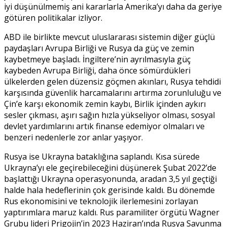
iyi düşünülmemiş ani kararlarla Amerika’yı daha da geriye
götüren politikalar izliyor.
ABD ile birlikte mevcut uluslararası sistemin diğer güçlü
paydaşları Avrupa Birliği ve Rusya da güç ve zemin
kaybetmeye başladı. İngiltere’nin ayrılmasıyla güç
kaybeden Avrupa Birliği, daha önce sömürdükleri
ülkelerden gelen düzensiz göçmen akınları, Rusya tehdidi
karşısında güvenlik harcamalarını artırma zorunluluğu ve
Çin’e karşı ekonomik zemin kaybı, Birlik içinden aykırı
sesler çıkması, aşırı sağın hızla yükseliyor olması, sosyal
devlet yardımlarını artık finanse edemiyor olmaları ve
benzeri nedenlerle zor anlar yaşıyor.
Rusya ise Ukrayna bataklığına saplandı. Kısa sürede
Ukrayna’yı ele geçirebileceğini düşünerek Şubat 2022’de
başlattığı Ukrayna operasyonunda, aradan 3,5 yıl geçtiği
halde hala hedeflerinin çok gerisinde kaldı. Bu dönemde
Rus ekonomisini ve teknolojik ilerlemesini zorlayan
yaptırımlara maruz kaldı. Rus paramiliter örgütü Wagner
Grubu lideri Prigojin’in 2023 Haziran’ında Rusya Savunma