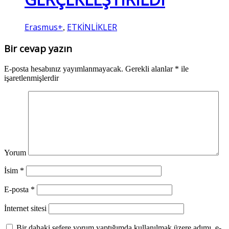
Erasmus+
ETKİNLİKLER
,
Bir cevap yazın
E-posta hesabınız yayımlanmayacak.
Gerekli alanlar
*
ile
işaretlenmişlerdir
Yorum
İsim
*
E-posta
*
İnternet sitesi
Bir dahaki sefere yorum yaptığımda kullanılmak üzere adımı, e-