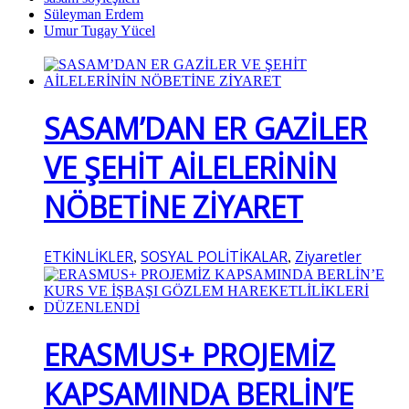
Süleyman Erdem
Umur Tugay Yücel
SASAM’DAN ER GAZİLER
VE ŞEHİT AİLELERİNİN
NÖBETİNE ZİYARET
ETKİNLİKLER
SOSYAL POLİTİKALAR
Ziyaretler
,
,
ERASMUS+ PROJEMİZ
KAPSAMINDA BERLİN’E