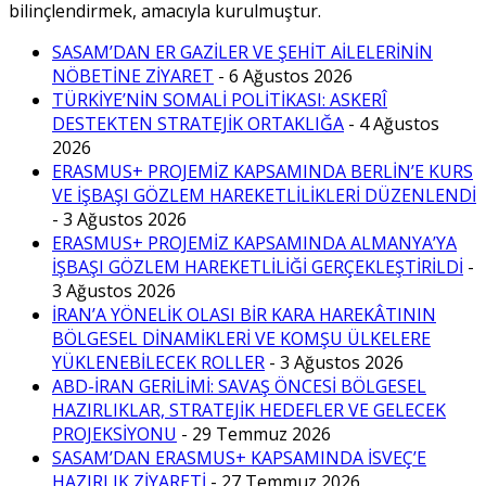
bilinçlendirmek, amacıyla kurulmuştur.
SASAM’DAN ER GAZİLER VE ŞEHİT AİLELERİNİN
NÖBETİNE ZİYARET
- 6 Ağustos 2026
TÜRKİYE’NİN SOMALİ POLİTİKASI: ASKERÎ
DESTEKTEN STRATEJİK ORTAKLIĞA
- 4 Ağustos
2026
ERASMUS+ PROJEMİZ KAPSAMINDA BERLİN’E KURS
VE İŞBAŞI GÖZLEM HAREKETLİLİKLERİ DÜZENLENDİ
- 3 Ağustos 2026
ERASMUS+ PROJEMİZ KAPSAMINDA ALMANYA’YA
İŞBAŞI GÖZLEM HAREKETLİLİĞİ GERÇEKLEŞTİRİLDİ
-
3 Ağustos 2026
İRAN’A YÖNELİK OLASI BİR KARA HAREKÂTININ
BÖLGESEL DİNAMİKLERİ VE KOMŞU ÜLKELERE
YÜKLENEBİLECEK ROLLER
- 3 Ağustos 2026
ABD-İRAN GERİLİMİ: SAVAŞ ÖNCESİ BÖLGESEL
HAZIRLIKLAR, STRATEJİK HEDEFLER VE GELECEK
PROJEKSİYONU
- 29 Temmuz 2026
SASAM’DAN ERASMUS+ KAPSAMINDA İSVEÇ’E
HAZIRLIK ZİYARETİ
- 27 Temmuz 2026