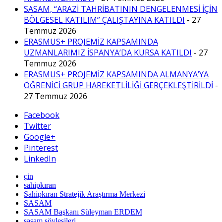
SASAM, “ARAZİ TAHRİBATININ DENGELENMESİ İÇİN
BÖLGESEL KATILIM” ÇALIŞTAYINA KATILDI
- 27
Temmuz 2026
ERASMUS+ PROJEMİZ KAPSAMINDA
UZMANLARIMIZ İSPANYA’DA KURSA KATILDI
- 27
Temmuz 2026
ERASMUS+ PROJEMİZ KAPSAMINDA ALMANYA’YA
ÖĞRENİCİ GRUP HAREKETLİLİĞİ GERÇEKLEŞTİRİLDİ
-
27 Temmuz 2026
Facebook
Twitter
Google+
Pinterest
LinkedIn
çin
sahipkıran
Sahipkıran Stratejik Araştırma Merkezi
SASAM
SASAM Başkanı Süleyman ERDEM
sasam söyleşileri