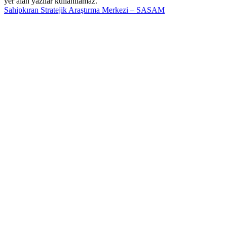
yer alan yazılar kullanılamaz.
Sahipkıran Stratejik Araştırma Merkezi – SASAM