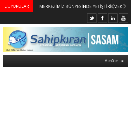
DUYURULAR
MERKEZİMİZ BÜNYESİNDE YETİŞTİRİLMEK ÜZERE GÖNÜLLÜ ÜLKE MASASI UZMANI VE UZMAN ADAYLARI ARIYORUZ
Menüler
≡