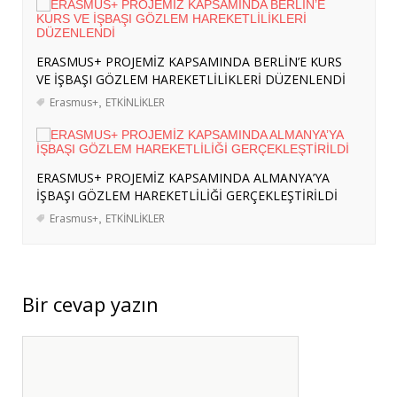
ROLLER
- 3 Ağustos 2026
ABD-İRAN GERİLİMİ: SAVAŞ ÖNCESİ
ERASMUS+ PROJEMİZ KAPSAMINDA BERLİN’E KURS
BÖLGESEL HAZIRLIKLAR, STRATEJİK
VE İŞBAŞI GÖZLEM HAREKETLİLİKLERİ DÜZENLENDİ
HEDEFLER VE GELECEK PROJEKSİYONU
-
Erasmus+
,
ETKİNLİKLER
29 Temmuz 2026
SASAM’DAN ERASMUS+ KAPSAMINDA
İSVEÇ’E HAZIRLIK ZİYARETİ
- 27 Temmuz
ERASMUS+ PROJEMİZ KAPSAMINDA ALMANYA’YA
2026
İŞBAŞI GÖZLEM HAREKETLİLİĞİ GERÇEKLEŞTİRİLDİ
SASAM, “ARAZİ TAHRİBATININ
Erasmus+
,
ETKİNLİKLER
DENGELENMESİ İÇİN BÖLGESEL
KATILIM” ÇALIŞTAYINA KATILDI
- 27
Temmuz 2026
ERASMUS+ PROJEMİZ KAPSAMINDA
Bir cevap yazın
UZMANLARIMIZ İSPANYA’DA KURSA
KATILDI
- 27 Temmuz 2026
ERASMUS+ PROJEMİZ KAPSAMINDA
ALMANYA’YA ÖĞRENİCİ GRUP