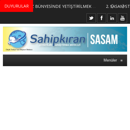
DUYURULAR
MERKEZİMİZ BÜNYESİNDE YETİŞTİRİLMEK ÜZERE GÖNÜLLÜ ÜLKE MASASI UZMANI VE UZMAN ADAYLARI ARIYORUZ
Menüler
≡