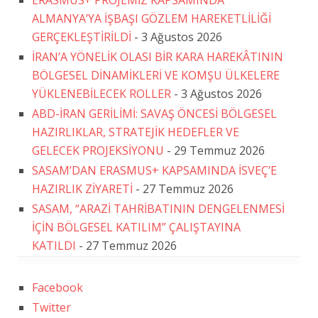
ERASMUS+ PROJEMİZ KAPSAMINDA
ALMANYA’YA İŞBAŞI GÖZLEM HAREKETLİLİĞİ
GERÇEKLEŞTİRİLDİ
- 3 Ağustos 2026
İRAN’A YÖNELİK OLASI BİR KARA HAREKÂTININ
BÖLGESEL DİNAMİKLERİ VE KOMŞU ÜLKELERE
YÜKLENEBİLECEK ROLLER
- 3 Ağustos 2026
ABD-İRAN GERİLİMİ: SAVAŞ ÖNCESİ BÖLGESEL
HAZIRLIKLAR, STRATEJİK HEDEFLER VE
GELECEK PROJEKSİYONU
- 29 Temmuz 2026
SASAM’DAN ERASMUS+ KAPSAMINDA İSVEÇ’E
HAZIRLIK ZİYARETİ
- 27 Temmuz 2026
SASAM, “ARAZİ TAHRİBATININ DENGELENMESİ
İÇİN BÖLGESEL KATILIM” ÇALIŞTAYINA
KATILDI
- 27 Temmuz 2026
Facebook
Twitter