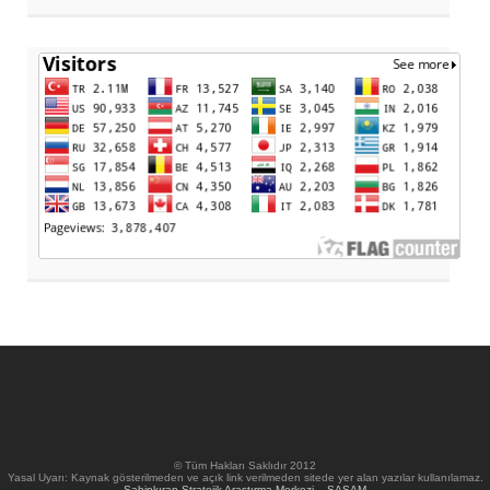
© Tüm Hakları Saklıdır 2012
Yasal Uyarı: Kaynak gösterilmeden ve açık link verilmeden sitede yer alan yazılar kullanılamaz.
Sahipkıran Stratejik Araştırma Merkezi – SASAM