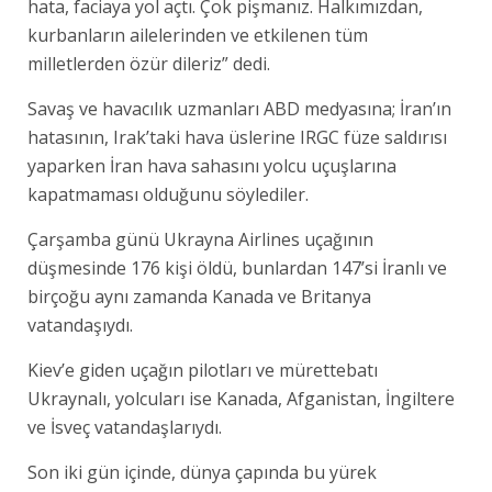
hata, faciaya yol açtı. Çok pişmanız. Halkımızdan,
kurbanların ailelerinden ve etkilenen tüm
milletlerden özür dileriz” dedi.
Savaş ve havacılık uzmanları ABD medyasına; İran’ın
hatasının, Irak’taki hava üslerine IRGC füze saldırısı
yaparken İran hava sahasını yolcu uçuşlarına
kapatmaması olduğunu söylediler.
Çarşamba günü Ukrayna Airlines uçağının
düşmesinde 176 kişi öldü, bunlardan 147’si İranlı ve
birçoğu aynı zamanda Kanada ve Britanya
vatandaşıydı.
Kiev’e giden uçağın pilotları ve mürettebatı
Ukraynalı, yolcuları ise Kanada, Afganistan, İngiltere
ve İsveç vatandaşlarıydı.
Son iki gün içinde, dünya çapında bu yürek