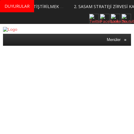
DUYURULAR
MERKEZİMİZ BÜNYESİNDE YETİŞTİRİLMEK ÜZERE GÖNÜLLÜ ÜLKE MASASI UZMANI VE UZMAN ADAYLARI ARIYORUZ
2. SASAM STRATEJİ ZİRVESİ KATILIMCILARI BELLİ OLDU
Menüler
≡