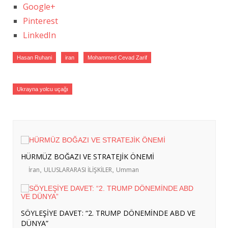
Google+
Pinterest
LinkedIn
Hasan Ruhani
iran
Mohammed Cevad Zarif
Ukrayna yolcu uçağı
HÜRMÜZ BOĞAZI VE STRATEJİK ÖNEMİ
İran
,
ULUSLARARASI İLİŞKİLER
,
Umman
SÖYLEŞİYE DAVET: “2. TRUMP DÖNEMİNDE ABD VE
DÜNYA”