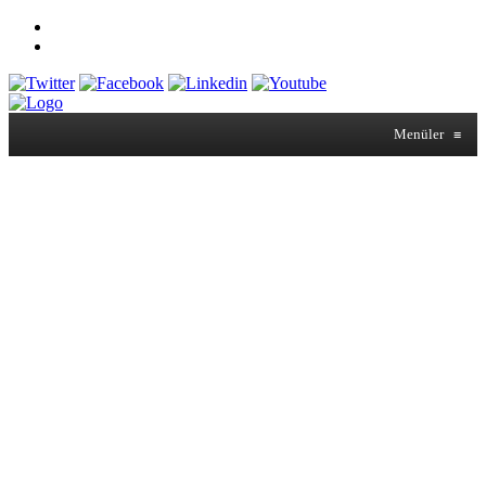
Menüler
≡