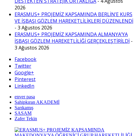
DESTEKTEN STRATEJİK ORTAKLIĞA
- 4 Ağustos
2026
ERASMUS+ PROJEMİZ KAPSAMINDA BERLİN’E KURS
VE İŞBAŞI GÖZLEM HAREKETLİLİKLERİ DÜZENLENDİ
- 3 Ağustos 2026
ERASMUS+ PROJEMİZ KAPSAMINDA ALMANYA’YA
İŞBAŞI GÖZLEM HAREKETLİLİĞİ GERÇEKLEŞTİRİLDİ
-
3 Ağustos 2026
Facebook
Twitter
Google+
Pinterest
LinkedIn
enver paşa
Sahipkıran AKADEMİ
Sarıkamış
SASAM
Zafer Tekin