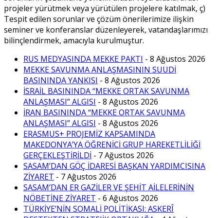
projeler yürütmek veya yürütülen projelere katılmak, ç)
Tespit edilen sorunlar ve çözüm önerilerimize ilişkin
seminer ve konferanslar düzenleyerek, vatandaşlarımızı
bilinçlendirmek, amacıyla kurulmuştur.
RUS MEDYASINDA MEKKE PAKTI
- 8 Ağustos 2026
MEKKE SAVUNMA ANLAŞMASININ SUUDİ
BASININDA YANKISI
- 8 Ağustos 2026
İSRAİL BASININDA “MEKKE ORTAK SAVUNMA
ANLAŞMASI” ALGISI
- 8 Ağustos 2026
İRAN BASININDA “MEKKE ORTAK SAVUNMA
ANLAŞMASI” ALGISI
- 8 Ağustos 2026
ERASMUS+ PROJEMİZ KAPSAMINDA
MAKEDONYA’YA ÖĞRENİCİ GRUP HAREKETLİLİĞİ
GERÇEKLEŞTİRİLDİ
- 7 Ağustos 2026
SASAM’DAN GÖÇ İDARESİ BAŞKAN YARDIMCISINA
ZİYARET
- 7 Ağustos 2026
SASAM’DAN ER GAZİLER VE ŞEHİT AİLELERİNİN
NÖBETİNE ZİYARET
- 6 Ağustos 2026
TÜRKİYE’NİN SOMALİ POLİTİKASI: ASKERÎ