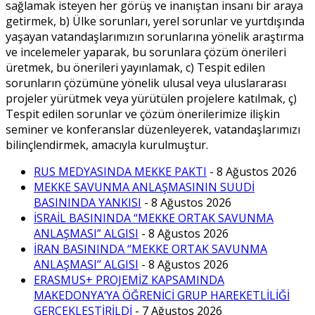
sağlamak isteyen her görüş ve inanıştan insanı bir araya
getirmek, b) Ülke sorunları, yerel sorunlar ve yurtdışında
yaşayan vatandaşlarımızın sorunlarına yönelik araştırma
ve incelemeler yaparak, bu sorunlara çözüm önerileri
üretmek, bu önerileri yayınlamak, c) Tespit edilen
sorunların çözümüne yönelik ulusal veya uluslararası
projeler yürütmek veya yürütülen projelere katılmak, ç)
Tespit edilen sorunlar ve çözüm önerilerimize ilişkin
seminer ve konferanslar düzenleyerek, vatandaşlarımızı
bilinçlendirmek, amacıyla kurulmuştur.
RUS MEDYASINDA MEKKE PAKTI
- 8 Ağustos 2026
MEKKE SAVUNMA ANLAŞMASININ SUUDİ
BASININDA YANKISI
- 8 Ağustos 2026
İSRAİL BASININDA “MEKKE ORTAK SAVUNMA
ANLAŞMASI” ALGISI
- 8 Ağustos 2026
İRAN BASININDA “MEKKE ORTAK SAVUNMA
ANLAŞMASI” ALGISI
- 8 Ağustos 2026
ERASMUS+ PROJEMİZ KAPSAMINDA
MAKEDONYA’YA ÖĞRENİCİ GRUP HAREKETLİLİĞİ
GERÇEKLEŞTİRİLDİ
- 7 Ağustos 2026