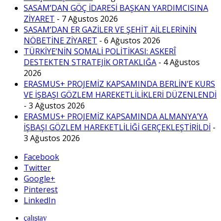
SASAM’DAN GÖÇ İDARESİ BAŞKAN YARDIMCISINA
ZİYARET
- 7 Ağustos 2026
SASAM’DAN ER GAZİLER VE ŞEHİT AİLELERİNİN
NÖBETİNE ZİYARET
- 6 Ağustos 2026
TÜRKİYE’NİN SOMALİ POLİTİKASI: ASKERÎ
DESTEKTEN STRATEJİK ORTAKLIĞA
- 4 Ağustos
2026
ERASMUS+ PROJEMİZ KAPSAMINDA BERLİN’E KURS
VE İŞBAŞI GÖZLEM HAREKETLİLİKLERİ DÜZENLENDİ
- 3 Ağustos 2026
ERASMUS+ PROJEMİZ KAPSAMINDA ALMANYA’YA
İŞBAŞI GÖZLEM HAREKETLİLİĞİ GERÇEKLEŞTİRİLDİ
-
3 Ağustos 2026
Facebook
Twitter
Google+
Pinterest
LinkedIn
çalıştay