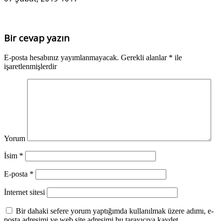
Bir cevap yazın
E-posta hesabınız yayımlanmayacak.
Gerekli alanlar
*
ile
işaretlenmişlerdir
Yorum
İsim
*
E-posta
*
İnternet sitesi
Bir dahaki sefere yorum yaptığımda kullanılmak üzere adımı, e-
posta adresimi ve web site adresimi bu tarayıcıya kaydet.