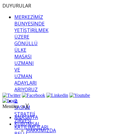
DUYURULAR
MERKEZİMİZ
BÜNYESİNDE
YETİŞTİRİLMEK
ÜZERE
GÖNÜLLÜ
ÜLKE
MASASI
UZMANI
VE
UZMAN
ADAYLARI
ARIYORUZ
2.
Menüler
≡
╳
SASAM
STRATEJİ
ANASAYFA
ZİRVESİ
KURUMSAL
KATILIMCILARI
HAKKIMIZDA
BELLİ