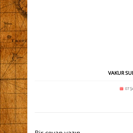
VAKUR SU
07 Ş
Bir cevap yazın