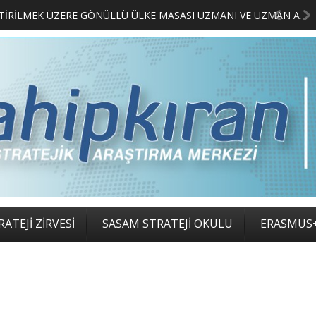
MERKEZİMİZ BÜNYESİNDE YETİŞTİRİLMEK ÜZERE GÖNÜLLÜ ÜLKE MASASI UZMANI VE UZMAN ADAYLARI ARIYORUZ
2. SASAM S
ATEJİ ZİRVESİ
SASAM STRATEJİ OKULU
ERASMUS