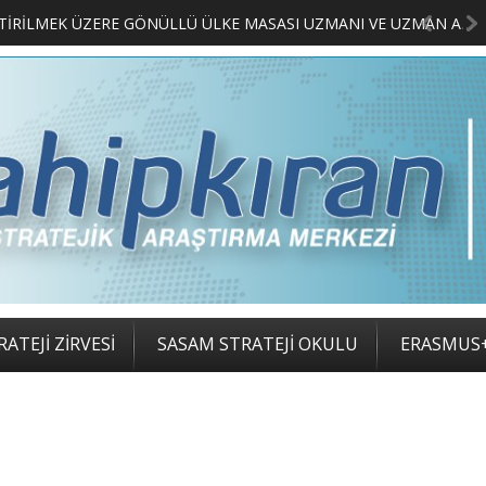
2. SASAM STRATEJİ ZİRVESİ KATILIMCILARI BELLİ OLDU
ATEJİ ZİRVESİ
SASAM STRATEJİ OKULU
ERASMUS