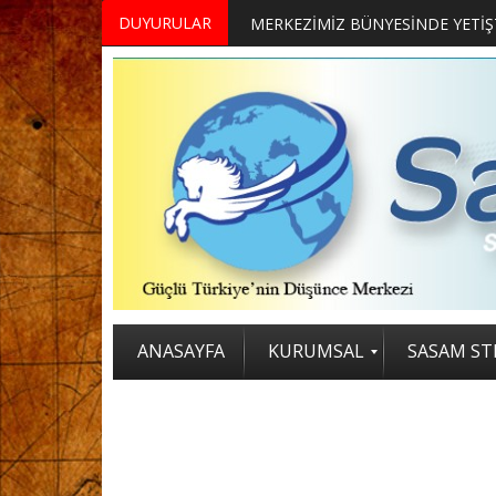
DUYURULAR
MERKEZİMİZ BÜNYESİNDE YETİŞTİRİLMEK ÜZERE GÖNÜLLÜ ÜLKE MASASI UZMANI VE UZMAN ADAYLARI ARIYORUZ
ANASAYFA
KURUMSAL
SASAM STR