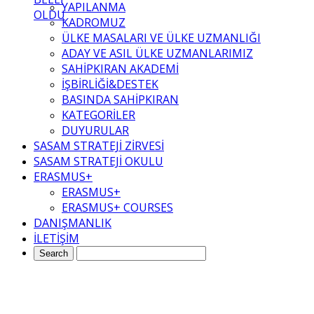
YAPILANMA
OLDU
KADROMUZ
ÜLKE MASALARI VE ÜLKE UZMANLIĞI
ADAY VE ASIL ÜLKE UZMANLARIMIZ
SAHİPKIRAN AKADEMİ
İŞBİRLİĞİ&DESTEK
BASINDA SAHİPKIRAN
KATEGORİLER
DUYURULAR
SASAM STRATEJİ ZİRVESİ
SASAM STRATEJİ OKULU
ERASMUS+
ERASMUS+
ERASMUS+ COURSES
DANIŞMANLIK
İLETİŞİM