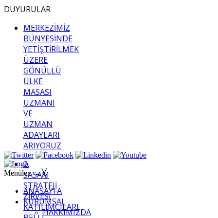
DUYURULAR
MERKEZİMİZ
BÜNYESİNDE
YETİŞTİRİLMEK
ÜZERE
GÖNÜLLÜ
ÜLKE
MASASI
UZMANI
VE
UZMAN
ADAYLARI
ARIYORUZ
2.
Menüler
≡
╳
SASAM
STRATEJİ
ANASAYFA
ZİRVESİ
KURUMSAL
KATILIMCILARI
HAKKIMIZDA
BELLİ