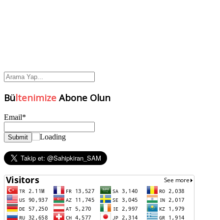
Bü
ltenimize
Abone Olun
Email*