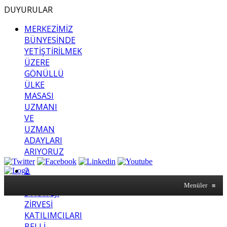
DUYURULAR
MERKEZİMİZ
BÜNYESİNDE
YETİŞTİRİLMEK
ÜZERE
GÖNÜLLÜ
ÜLKE
MASASI
UZMANI
VE
UZMAN
ADAYLARI
ARIYORUZ
2.
SASAM
Menüler
≡
STRATEJİ
ZİRVESİ
KATILIMCILARI
BELLİ