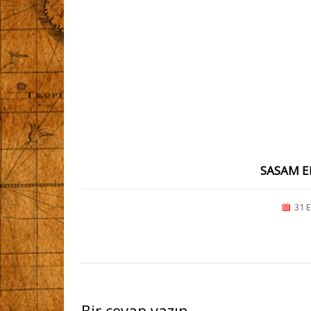
SASAM E
31 
Bir cevap yazın