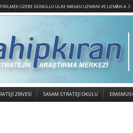
MERKEZİMİZ BÜNYESİNDE YETİŞTİRİLMEK ÜZERE GÖNÜLLÜ ÜLKE MASASI UZMANI VE UZMAN ADAYLARI ARIYORUZ
2. SASAM STRATEJİ ZİRVESİ KATILIMCILARI BELLİ OLDU
ATEJİ ZİRVESİ
SASAM STRATEJİ OKULU
ERASMUS