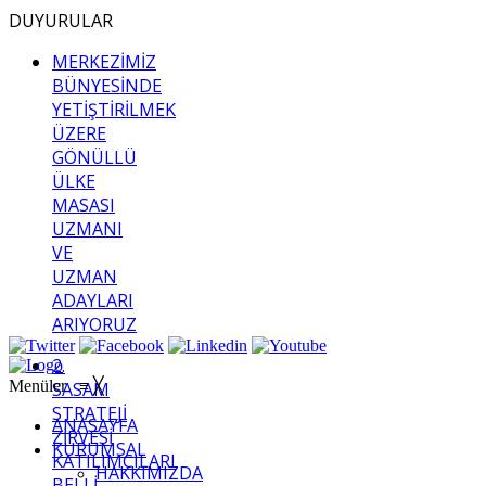
DUYURULAR
MERKEZİMİZ
BÜNYESİNDE
YETİŞTİRİLMEK
ÜZERE
GÖNÜLLÜ
ÜLKE
MASASI
UZMANI
VE
UZMAN
ADAYLARI
ARIYORUZ
2.
Menüler
≡
╳
SASAM
STRATEJİ
ANASAYFA
ZİRVESİ
KURUMSAL
KATILIMCILARI
HAKKIMIZDA
BELLİ