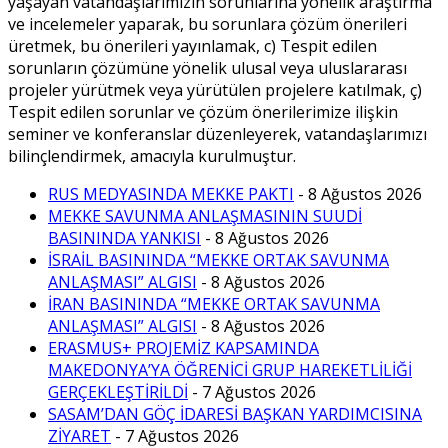
yaşayan vatandaşlarımızın sorunlarına yönelik araştırma
ve incelemeler yaparak, bu sorunlara çözüm önerileri
üretmek, bu önerileri yayınlamak, c) Tespit edilen
sorunların çözümüne yönelik ulusal veya uluslararası
projeler yürütmek veya yürütülen projelere katılmak, ç)
Tespit edilen sorunlar ve çözüm önerilerimize ilişkin
seminer ve konferanslar düzenleyerek, vatandaşlarımızı
bilinçlendirmek, amacıyla kurulmuştur.
RUS MEDYASINDA MEKKE PAKTI
- 8 Ağustos 2026
MEKKE SAVUNMA ANLAŞMASININ SUUDİ
BASININDA YANKISI
- 8 Ağustos 2026
İSRAİL BASININDA “MEKKE ORTAK SAVUNMA
ANLAŞMASI” ALGISI
- 8 Ağustos 2026
İRAN BASININDA “MEKKE ORTAK SAVUNMA
ANLAŞMASI” ALGISI
- 8 Ağustos 2026
ERASMUS+ PROJEMİZ KAPSAMINDA
MAKEDONYA’YA ÖĞRENİCİ GRUP HAREKETLİLİĞİ
GERÇEKLEŞTİRİLDİ
- 7 Ağustos 2026
SASAM’DAN GÖÇ İDARESİ BAŞKAN YARDIMCISINA
ZİYARET
- 7 Ağustos 2026