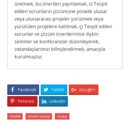
üretmek, bu önerileri yayınlamak, c) Tespit
edilen sorunların çözümüne yönelik ulusal
veya uluslararası projeler yürütmek veya
yürütülen projelere katılmak, ç) Tespit edilen
sorunlar ve çözüm önerilerimize ilişkin
seminer ve konferanslar düzenleyerek,
vatandaşlarımızı bilinçlendirmek, amacıyla
kurulmuştur.
RUS MEDYASINDA MEKKE PAKTI
- 8
Ağustos 2026
Facebook
Twitter
Google+
MEKKE SAVUNMA ANLAŞMASININ
SUUDİ BASININDA YANKISI
- 8 Ağustos
Pinterest
LinkedIn
2026
İSRAİL BASININDA “MEKKE ORTAK
SASAM
SASAM Söyleşi
söyleşi
SAVUNMA ANLAŞMASI” ALGISI
- 8
Ağustos 2026