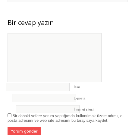
BERLİN’E KURS VE İŞBAŞI GÖZLEM
HAREKETLİLİKLERİ DÜZENLENDİ
- 3
Ağustos 2026
Bir cevap yazın
ERASMUS+ PROJEMİZ KAPSAMINDA
ALMANYA’YA İŞBAŞI GÖZLEM
HAREKETLİLİĞİ GERÇEKLEŞTİRİLDİ
- 3
Ağustos 2026
İsim
E-posta
İnternet sitesi
Bir dahaki sefere yorum yaptığımda kullanılmak üzere adımı, e-
posta adresimi ve web site adresimi bu tarayıcıya kaydet.