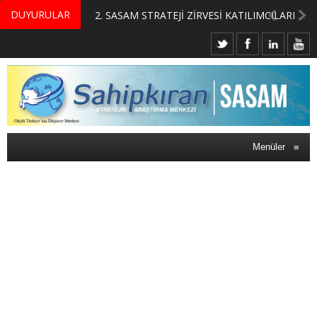
DUYURULAR
MERKEZİMİZ BÜNYESİNDE YETİŞTİRİLMEK ÜZERE GÖNÜLLÜ ÜLKE MASASI UZMANI VE UZMAN ADAYLARI ARIYORUZ
2. SASAM STRATEJİ ZİRVESİ KATILIMCILARI BELLİ OLDU
Menüler
≡