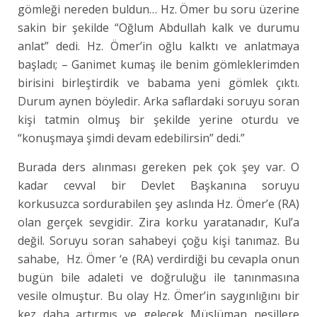
gömleği nereden buldun… Hz. Ömer bu soru üzerine
sakin bir şekilde “Oğlum Abdullah kalk ve durumu
anlat” dedi. Hz. Ömer’in oğlu kalktı ve anlatmaya
başladı; – Ganimet kumaş ile benim gömleklerimden
birisini birleştirdik ve babama yeni gömlek çıktı.
Durum aynen böyledir. Arka saflardaki soruyu soran
kişi tatmin olmuş bir şekilde yerine oturdu ve
“konuşmaya şimdi devam edebilirsin” dedi.”
Burada ders alınması gereken pek çok şey var. O
kadar cevval bir Devlet Başkanına soruyu
korkusuzca sordurabilen şey aslında Hz. Ömer’e (RA)
olan gerçek sevgidir. Zira korku yaratanadır, Kul’a
değil. Soruyu soran sahabeyi çoğu kişi tanımaz. Bu
sahabe, Hz. Ömer ‘e (RA) verdirdiği bu cevapla onun
bugün bile adaleti ve doğruluğu ile tanınmasına
vesile olmuştur. Bu olay Hz. Ömer’in saygınlığını bir
kez daha artırmış ve gelecek Müslüman nesillere