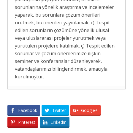
sorunlarına yönelik araştırma ve incelemeler
yaparak, bu sorunlara çözüm önerileri
üretmek, bu önerileri yayınlamak, c) Tespit
edilen sorunların çözümüne yönelik ulusal
veya uluslararası projeler yürütmek veya
yürütülen projelere katılmak, ç) Tespit edilen
sorunlar ve çözüm önerilerimize ilişkin
seminer ve konferanslar düzenleyerek,
vatandaşlarımızı bilinçlendirmek, amacıyla
kurulmuştur.
TÜRKİYE’NİN SOMALİ POLİTİKASI:
ASKERÎ DESTEKTEN STRATEJİK
ORTAKLIĞA
- 4 Ağustos 2026
Facebook
Twitter
Google+
ERASMUS+ PROJEMİZ KAPSAMINDA
Pinterest
LinkedIn
BERLİN’E KURS VE İŞBAŞI GÖZLEM