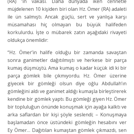
(RA) ‘in vakası. Daha dünyada iken cennetle
müjdelenen 10 kişiden biri olan Hz. Ömer (RA) adaleti
ile ün salmıştı. Ancak güçlü, sert ve yanlışa karşı
müsamahası hiç olmayan bu büyük halifeden
korkulurdu. İşte o mübarek zatın aşağıdaki rivayeti
oldukça önemlidir:
“Hz. Ömer’in halife olduğu bir zamanda savaştan
sonra ganimetler dağıtılmıştı ve herkese bir parça
kumaş düşmüştü. Ama kumaş o kadar küçük idi ki bir
parça gömlek bile çıkmıyordu. Hz. Ömer üzerine
giyecek bir gömleği olsun diye oğlu Abdullah’ın
gömleğini aldı ve ganimet aldığı kumaşla birleştirerek
kendine bir gömlek yaptı. Bu gömleği giyen Hz. Ömer
bir topluluğun önünde konuşmak için ayağa kalktı ve
arka saflardan bir kişi şöyle seslendi; – Konuşmaya
başlamadan önce üstündeki gömleğin hesabını ver
Ey Ömer… Dağıtılan kumaştan gömlek çıkmazdı, sen