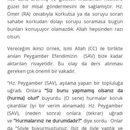
güzel bir misal göndermesini de sağlamıştır. Hz.
Ömer (RA) cevabıyla korkutsa ya da soruyu soran
sahabe korkudan dolayı soruyu soramasa bugün
bunları konuşuyor olamazdık. Allah hepsinden razı
olsun.
Vereceğim ikinci örnek, ismi Allah (CC) ile birlikte
anılan Peygamber Efendimizin (SAV) bize kadar
aktarılan rivayetidir. Bu olay da ders alınması
gereken çok önemli bir vakadır.
“Hz. Peygamber (SAV), aşılama yapan bir topluluğa
uğradı. Onlara
“Siz bunu yapmamış olsanız da
(hurma) olur!”
buyurdu. (O sene) hurmalar koruk
çıkardılar (iyi bir verim alınamadı). Hz. Peygamber
(SAV), (neden sonra) onlara (tekrar) uğradı
ve
“Hurmalarınız ne durumdadır?”
diye sordu. Onlar
da “Şöyle buyurmuştunuz, (biz de öyle yaptık ve