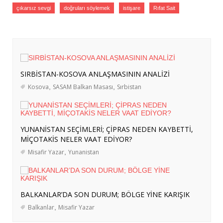
HAREKETLİLİKLERİ DÜZENLENDİ
- 3
çıkarsız sevgi
doğruları söylemek
istişare
Rıfat Sait
Ağustos 2026
ERASMUS+ PROJEMİZ KAPSAMINDA
ALMANYA’YA İŞBAŞI GÖZLEM
HAREKETLİLİĞİ GERÇEKLEŞTİRİLDİ
- 3
Ağustos 2026
SIRBİSTAN-KOSOVA ANLAŞMASININ ANALİZİ
İRAN’A YÖNELİK OLASI BİR KARA
Kosova
,
SASAM Balkan Masası
,
Sırbistan
HAREKÂTININ BÖLGESEL DİNAMİKLERİ
VE KOMŞU ÜLKELERE YÜKLENEBİLECEK
ROLLER
- 3 Ağustos 2026
YUNANİSTAN SEÇİMLERİ; ÇİPRAS NEDEN KAYBETTİ,
ABD-İRAN GERİLİMİ: SAVAŞ ÖNCESİ
MİÇOTAKİS NELER VAAT EDİYOR?
BÖLGESEL HAZIRLIKLAR, STRATEJİK
Misafir Yazar
,
Yunanistan
HEDEFLER VE GELECEK PROJEKSİYONU
-
29 Temmuz 2026
SASAM’DAN ERASMUS+ KAPSAMINDA
BALKANLAR’DA SON DURUM; BÖLGE YİNE KARIŞIK
İSVEÇ’E HAZIRLIK ZİYARETİ
- 27 Temmuz
Balkanlar
,
Misafir Yazar
2026