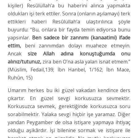
kişiler) Resûlüllah’a bu haberini alınca yapmakta
oldukları işi terk ettiler. Sonra (onların aşılamayı) terk
ettikleri haberi Resûlüllah’a ulaştırılınca şöyle
buyurdu: “Bu, onlara bir fayda temin ediyorsa bunu
yapsınlar.
Ben sadece bir zannımı (kanaatimi) ifade
ettim,
beni zannımdan dolayı muaheze etmeyin.
Ancak
size Allah adına konuştuğumda onu
alınız/tutunuz,
zira ben O’na asla yalan isnat etmem.”
(Müslim, Fedail,139; İbn Hanbel, 1/162; İbn Mace,
Ruhûn, 15)
Umarım herkes bu iki güzel vakadan kendince ders
çıkartır. En güzel sevgi korkusuzca sevmektir.
Korkusuzca sevmek, gerektiğinde korkusuzca soru
sorabilmektir. Yalaka sevgi hiçbir işe yaramaz. Diğer
yandan Peygamber de olsa istişare yapmaya ihtiyaç
olduğu aşikârdır. İşi bilenine sormak ve istişare ile