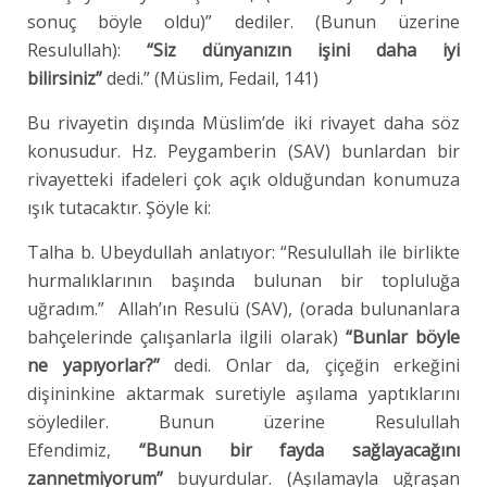
sonuç böyle oldu)” dediler. (Bunun üzerine
Resulullah):
“Siz dünyanızın işini daha iyi
bilirsiniz”
dedi.” (Müslim, Fedail, 141)
Bu rivayetin dışında Müslim’de iki rivayet daha söz
konusudur. Hz. Peygamberin (SAV) bunlardan bir
rivayetteki ifadeleri çok açık olduğundan konumuza
ışık tutacaktır. Şöyle ki:
Talha b. Ubeydullah anlatıyor: “Resulullah ile birlikte
hurmalıklarının başında bulunan bir topluluğa
uğradım.” Allah’ın Resulü (SAV), (orada bulunanlara
bahçelerinde çalışanlarla ilgili olarak)
“Bunlar böyle
ne yapıyorlar?”
dedi. Onlar da, çiçeğin erkeğini
dişininkine aktarmak suretiyle aşılama yaptıklarını
söylediler. Bunun üzerine Resulullah
Efendimiz,
“Bunun bir fayda sağlayacağını
zannetmiyorum”
buyurdular. (Aşılamayla uğraşan