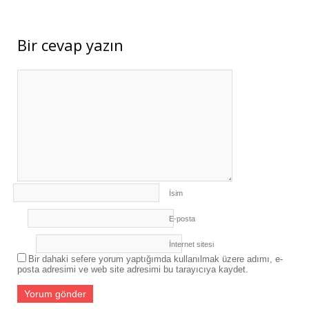
SASAM, “ARAZİ TAHRİBATININ
DENGELENMESİ İÇİN BÖLGESEL
KATILIM” ÇALIŞTAYINA KATILDI
- 27
Bir cevap yazın
Temmuz 2026
ERASMUS+ PROJEMİZ KAPSAMINDA
UZMANLARIMIZ İSPANYA’DA KURSA
KATILDI
- 27 Temmuz 2026
ERASMUS+ PROJEMİZ KAPSAMINDA
ALMANYA’YA ÖĞRENİCİ GRUP
HAREKETLİLİĞİ GERÇEKLEŞTİRİLDİ
- 27
Temmuz 2026
İsim
SASAM’DAN CUMHURBAŞKANLIĞI
E-posta
GÜVENLİK İŞLERİ GENEL MÜDÜRÜNE
ZİYARET
- 22 Temmuz 2026
İnternet sitesi
Bir dahaki sefere yorum yaptığımda kullanılmak üzere adımı, e-
posta adresimi ve web site adresimi bu tarayıcıya kaydet.