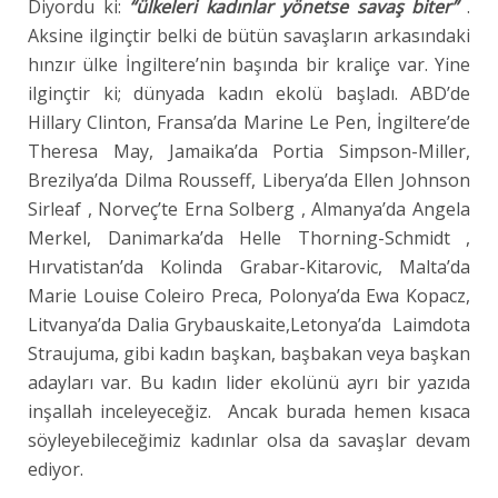
Diyordu ki:
“ülkeleri kadınlar yönetse savaş biter”
.
Aksine ilginçtir belki de bütün savaşların arkasındaki
hınzır ülke İngiltere’nin başında bir kraliçe var. Yine
ilginçtir ki; dünyada kadın ekolü başladı. ABD’de
Hillary Clinton, Fransa’da Marine Le Pen, İngiltere’de
Theresa May, Jamaika’da Portia Simpson-Miller,
Brezilya’da Dilma Rousseff, Liberya’da Ellen Johnson
Sirleaf , Norveç’te Erna Solberg , Almanya’da Angela
Merkel, Danimarka’da Helle Thorning-Schmidt ,
Hırvatistan’da Kolinda Grabar-Kitarovic, Malta’da
Marie Louise Coleiro Preca, Polonya’da Ewa Kopacz,
Litvanya’da Dalia Grybauskaite,Letonya’da
Laimdota
Straujuma, gibi kadın başkan, başbakan veya başkan
adayları var. Bu kadın lider ekolünü ayrı bir yazıda
inşallah inceleyeceğiz. Ancak burada hemen kısaca
söyleyebileceğimiz kadınlar olsa da savaşlar devam
ediyor.