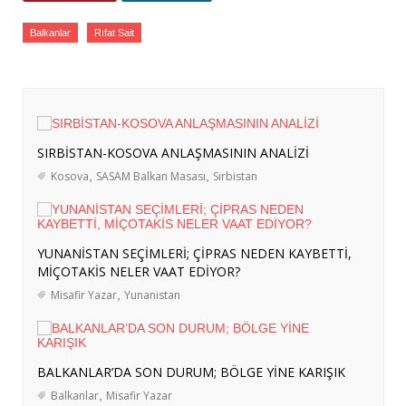
YARDIMCISINA ZİYARET
- 7 Ağustos 2026
Balkanlar
Rıfat Sait
SASAM’DAN ER GAZİLER VE ŞEHİT
AİLELERİNİN NÖBETİNE ZİYARET
- 6
Ağustos 2026
TÜRKİYE’NİN SOMALİ POLİTİKASI:
ASKERÎ DESTEKTEN STRATEJİK
SIRBİSTAN-KOSOVA ANLAŞMASININ ANALİZİ
ORTAKLIĞA
- 4 Ağustos 2026
Kosova
,
SASAM Balkan Masası
,
Sırbistan
ERASMUS+ PROJEMİZ KAPSAMINDA
BERLİN’E KURS VE İŞBAŞI GÖZLEM
HAREKETLİLİKLERİ DÜZENLENDİ
- 3
YUNANİSTAN SEÇİMLERİ; ÇİPRAS NEDEN KAYBETTİ,
Ağustos 2026
MİÇOTAKİS NELER VAAT EDİYOR?
ERASMUS+ PROJEMİZ KAPSAMINDA
Misafir Yazar
,
Yunanistan
ALMANYA’YA İŞBAŞI GÖZLEM
HAREKETLİLİĞİ GERÇEKLEŞTİRİLDİ
- 3
Ağustos 2026
BALKANLAR’DA SON DURUM; BÖLGE YİNE KARIŞIK
İRAN’A YÖNELİK OLASI BİR KARA
Balkanlar
,
Misafir Yazar