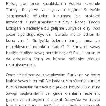
Birkaç gün önce Kazakistan’ın Astana kentinde
Türkiye, Rusya ve İran’ın garantörlüğünde Suriye’de
‘çatışmasızlık bölgeleri’ kurulması için protokol
imzalandı. Cumhurbaşkanımız Sayın Recep Tayyip
Erdoğan’ın ifadesiyle bu gelişme Suriye’de olayı %50
çözer diye düşünüyoruz. Burada merak edilen iki
konu var. 1- Suriye’de özlenen barışın tamamen
gerçekleşmesi mümkün müdür? 2- Suriye’de savaş
bittiğinde diğer savaş nerede başlar? Bu iki sorunun
da arkasında derin ve küresel sebepler olduğu
unutulmamalıdır.
Önce birinci soruyu cevaplayalım. Suriye’de ve hatta
Irak’ta savaş biter mi? Ne kadar uzun sürerse sürsün
bütün savaşlar mutlaka bir şekilde bitiyor. Bu durum
Savaşı başlatanların ve içinde olanların hedefleri,
güçleri ve stratejileri ile alakalı. Suriye’de ve Irak’ta
İran, Rusya, Türkiye, ABD, İsrail ve İngiltere’nin direk