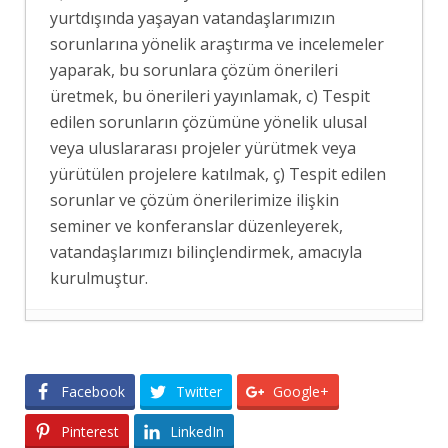
yurtdışında yaşayan vatandaşlarımızın
sorunlarına yönelik araştırma ve incelemeler
yaparak, bu sorunlara çözüm önerileri
üretmek, bu önerileri yayınlamak, c) Tespit
edilen sorunların çözümüne yönelik ulusal
veya uluslararası projeler yürütmek veya
yürütülen projelere katılmak, ç) Tespit edilen
sorunlar ve çözüm önerilerimize ilişkin
seminer ve konferanslar düzenleyerek,
vatandaşlarımızı bilinçlendirmek, amacıyla
kurulmuştur.
ERASMUS+ PROJEMİZ KAPSAMINDA
MAKEDONYA’YA ÖĞRENİCİ GRUP
HAREKETLİLİĞİ GERÇEKLEŞTİRİLDİ
- 7
Facebook
Twitter
Google+
Ağustos 2026
Pinterest
LinkedIn
SASAM’DAN GÖÇ İDARESİ BAŞKAN