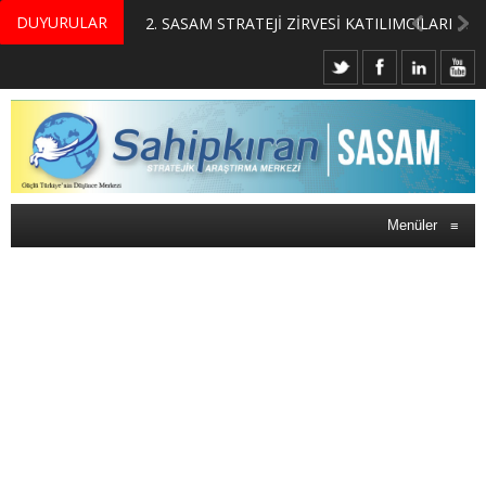
DUYURULAR
MERKEZİMİZ BÜNYESİNDE YETİŞTİRİLMEK ÜZERE GÖNÜLLÜ ÜLKE MASASI UZMANI VE UZMAN ADAYLARI ARIYORUZ
2. SASAM STRATEJİ ZİRVESİ KATILIMCILARI BELLİ OLDU
Menüler
≡