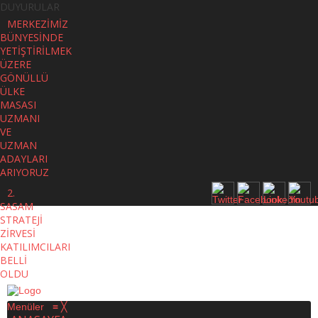
DUYURULAR
MERKEZİMİZ
BÜNYESİNDE
YETİŞTİRİLMEK
ÜZERE
GÖNÜLLÜ
ÜLKE
MASASI
UZMANI
VE
UZMAN
ADAYLARI
ARIYORUZ
2.
SASAM
STRATEJİ
ZİRVESİ
KATILIMCILARI
BELLİ
OLDU
Menüler
≡
╳