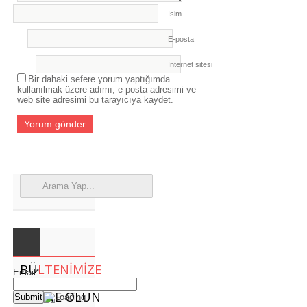
İsim
E-posta
İnternet sitesi
Bir dahaki sefere yorum yaptığımda
kullanılmak üzere adımı, e-posta adresimi ve
web site adresimi bu tarayıcıya kaydet.
BÜ
LTENIMIZE
Email*
ABONE OLUN