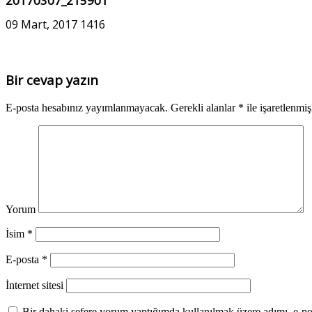
20170307_215901
09 Mart, 2017
1416
Bir cevap yazın
E-posta hesabınız yayımlanmayacak.
Gerekli alanlar
*
ile işaretlenmiş
Yorum
İsim
*
E-posta
*
İnternet sitesi
Bir dahaki sefere yorum yaptığımda kullanılmak üzere adımı, e-pos