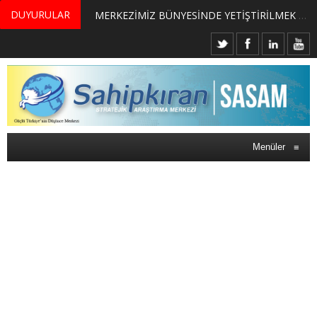
DUYURULAR
MERKEZİMİZ BÜNYESİNDE YETİŞTİRİLMEK ÜZERE GÖNÜLLÜ ÜLKE MASASI UZMANI VE UZMAN ADAYLARI ARIYORUZ
Menüler
≡