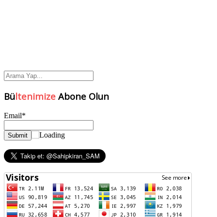
Bü
ltenimize
Abone Olun
Email*