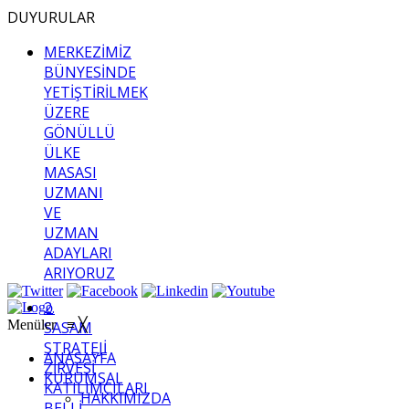
DUYURULAR
MERKEZİMİZ
BÜNYESİNDE
YETİŞTİRİLMEK
ÜZERE
GÖNÜLLÜ
ÜLKE
MASASI
UZMANI
VE
UZMAN
ADAYLARI
ARIYORUZ
2.
Menüler
≡
╳
SASAM
STRATEJİ
ANASAYFA
ZİRVESİ
KURUMSAL
KATILIMCILARI
HAKKIMIZDA
BELLİ