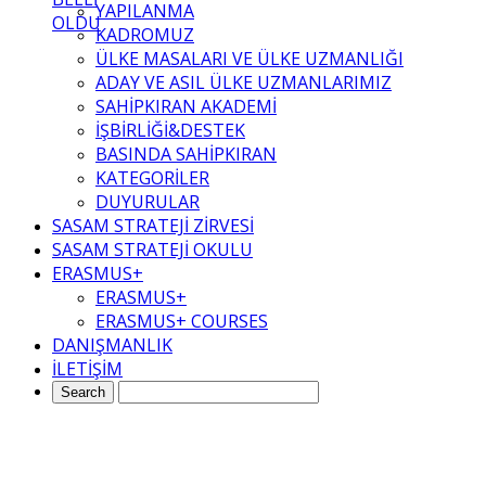
YAPILANMA
OLDU
KADROMUZ
ÜLKE MASALARI VE ÜLKE UZMANLIĞI
ADAY VE ASIL ÜLKE UZMANLARIMIZ
SAHİPKIRAN AKADEMİ
İŞBİRLİĞİ&DESTEK
BASINDA SAHİPKIRAN
KATEGORİLER
DUYURULAR
SASAM STRATEJİ ZİRVESİ
SASAM STRATEJİ OKULU
ERASMUS+
ERASMUS+
ERASMUS+ COURSES
DANIŞMANLIK
İLETİŞİM