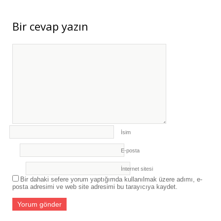
SASAM’DAN ERASMUS+ KAPSAMINDA
İSVEÇ’E HAZIRLIK ZİYARETİ
- 27 Temmuz
Bir cevap yazın
2026
SASAM, “ARAZİ TAHRİBATININ
DENGELENMESİ İÇİN BÖLGESEL
KATILIM” ÇALIŞTAYINA KATILDI
- 27
Temmuz 2026
İsim
E-posta
İnternet sitesi
Bir dahaki sefere yorum yaptığımda kullanılmak üzere adımı, e-
posta adresimi ve web site adresimi bu tarayıcıya kaydet.