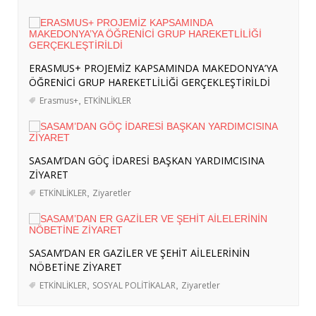
ORTAKLIĞA
- 4 Ağustos 2026
ERASMUS+ PROJEMİZ KAPSAMINDA
BERLİN’E KURS VE İŞBAŞI GÖZLEM
ERASMUS+ PROJEMİZ KAPSAMINDA MAKEDONYA’YA
HAREKETLİLİKLERİ DÜZENLENDİ
- 3
ÖĞRENİCİ GRUP HAREKETLİLİĞİ GERÇEKLEŞTİRİLDİ
Ağustos 2026
Erasmus+
,
ETKİNLİKLER
ERASMUS+ PROJEMİZ KAPSAMINDA
ALMANYA’YA İŞBAŞI GÖZLEM
HAREKETLİLİĞİ GERÇEKLEŞTİRİLDİ
- 3
SASAM’DAN GÖÇ İDARESİ BAŞKAN YARDIMCISINA
Ağustos 2026
ZİYARET
İRAN’A YÖNELİK OLASI BİR KARA
ETKİNLİKLER
,
Ziyaretler
HAREKÂTININ BÖLGESEL DİNAMİKLERİ
VE KOMŞU ÜLKELERE YÜKLENEBİLECEK
ROLLER
- 3 Ağustos 2026
SASAM’DAN ER GAZİLER VE ŞEHİT AİLELERİNİN
ABD-İRAN GERİLİMİ: SAVAŞ ÖNCESİ
NÖBETİNE ZİYARET
BÖLGESEL HAZIRLIKLAR, STRATEJİK
ETKİNLİKLER
,
SOSYAL POLİTİKALAR
,
Ziyaretler
HEDEFLER VE GELECEK PROJEKSİYONU
-
29 Temmuz 2026