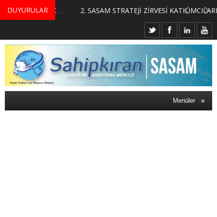
DUYURULAR
MERKEZİMİZ BÜNYESİNDE YETİŞTİRİLMEK ÜZERE GÖNÜLLÜ ÜLKE MASASI UZMANI VE UZMAN ADAYLARI ARIYORUZ
2. SASAM STRATEJİ ZİRVESİ KATILIMCILARI BELLİ OLDU
Menüler
≡