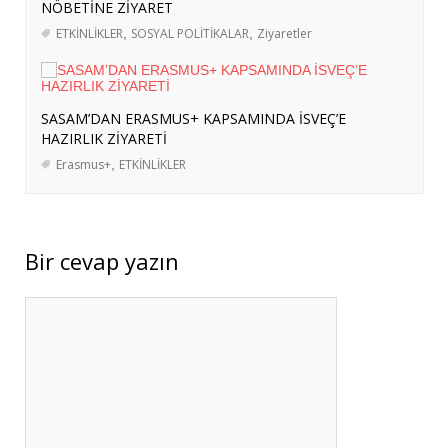
Ağustos 2026
NÖBETİNE ZİYARET
ETKİNLİKLER
TÜRKİYE’NİN SOMALİ POLİTİKASI:
,
SOSYAL POLİTİKALAR
,
Ziyaretler
ASKERÎ DESTEKTEN STRATEJİK
ORTAKLIĞA
- 4 Ağustos 2026
ERASMUS+ PROJEMİZ KAPSAMINDA
SASAM’DAN ERASMUS+ KAPSAMINDA İSVEÇ’E
HAZIRLIK ZİYARETİ
BERLİN’E KURS VE İŞBAŞI GÖZLEM
Erasmus+
,
ETKİNLİKLER
HAREKETLİLİKLERİ DÜZENLENDİ
- 3
Ağustos 2026
ERASMUS+ PROJEMİZ KAPSAMINDA
ALMANYA’YA İŞBAŞI GÖZLEM
Bir cevap yazın
HAREKETLİLİĞİ GERÇEKLEŞTİRİLDİ
- 3
Ağustos 2026