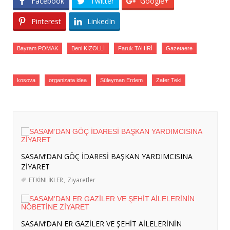
Facebook
Twitter
Google+
MEKKE SAVUNMA ANLAŞMASININ
SUUDİ BASININDA YANKISI
- 8 Ağustos
Pinterest
LinkedIn
2026
İSRAİL BASININDA “MEKKE ORTAK
Bayram POMAK
Beni KİZOLLİ
Faruk TAHİRİ
Gazetaere
SAVUNMA ANLAŞMASI” ALGISI
- 8
Ağustos 2026
kosova
organizata idea
Süleyman Erdem
Zafer Teki
İRAN BASININDA “MEKKE ORTAK
SAVUNMA ANLAŞMASI” ALGISI
- 8
Ağustos 2026
ERASMUS+ PROJEMİZ KAPSAMINDA
MAKEDONYA’YA ÖĞRENİCİ GRUP
HAREKETLİLİĞİ GERÇEKLEŞTİRİLDİ
- 7
SASAM’DAN GÖÇ İDARESİ BAŞKAN YARDIMCISINA
Ağustos 2026
ZİYARET
SASAM’DAN GÖÇ İDARESİ BAŞKAN
ETKİNLİKLER
,
Ziyaretler
YARDIMCISINA ZİYARET
- 7 Ağustos 2026
SASAM’DAN ER GAZİLER VE ŞEHİT
AİLELERİNİN NÖBETİNE ZİYARET
- 6
SASAM’DAN ER GAZİLER VE ŞEHİT AİLELERİNİN