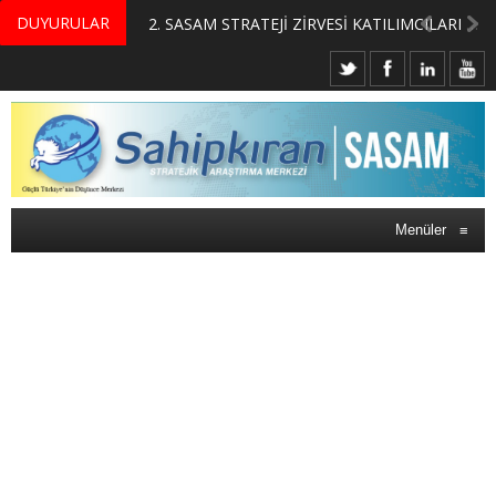
DUYURULAR
MERKEZİMİZ BÜNYESİNDE YETİŞTİRİLMEK ÜZERE GÖNÜLLÜ ÜLKE MASASI UZMANI VE UZMAN ADAYLARI ARIYORUZ
2. SASAM STRATEJİ ZİRVESİ KATILIMCILARI BELLİ OLDU
Menüler
≡