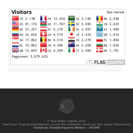
© Tüm Hakları Saklıdır 2012
Yasal Uyarı: Kaynak gösterilmeden ve açık link verilmeden sitede yer alan yazılar kullanılamaz.
Sahipkıran Stratejik Araştırma Merkezi – SASAM