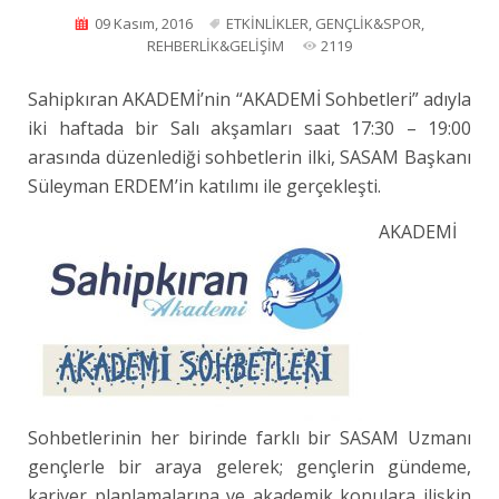
09 Kasım, 2016
ETKİNLİKLER
,
GENÇLİK&SPOR
,
REHBERLİK&GELİŞİM
2119
Sahipkıran AKADEMİ’nin “AKADEMİ Sohbetleri” adıyla
iki haftada bir Salı akşamları saat 17:30 – 19:00
arasında düzenlediği sohbetlerin ilki, SASAM Başkanı
Süleyman ERDEM’in katılımı ile gerçekleşti.
AKADEMİ
Sohbetlerinin her birinde farklı bir SASAM Uzmanı
gençlerle bir araya gelerek; gençlerin gündeme,
kariyer planlamalarına ve akademik konulara ilişkin