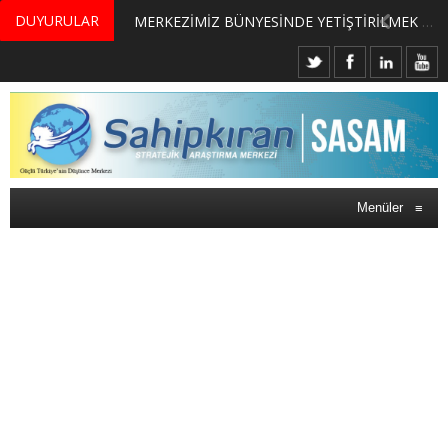
DUYURULAR
MERKEZİMİZ BÜNYESİNDE YETİŞTİRİLMEK ÜZERE GÖNÜLLÜ ÜLKE MASASI UZMANI VE UZMAN ADAYLARI ARIYORUZ
Menüler
≡