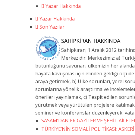
Yazar Hakkında
Yazar Hakkında
Son Yazılar
SAHIPKIRAN HAKKINDA
Sahipkıran; 1 Aralık 2012 tarihin
Merkezidir. Merkezimiz; a) Türki
bütünlüğünü savunan; ülkemizin her alanda d
hayata kavuşması için elinden geldiği ölçüde
araya getirmek, b) Ülke sorunları, yerel sor
sorunlarına yönelik araştırma ve incelemele
önerileri yayınlamak, c) Tespit edilen sorun
yürütmek veya yürütülen projelere katılmak, 
seminer ve konferanslar düzenleyerek, vatan
SASAM’DAN ER GAZİLER VE ŞEHİT AİLEL
TÜRKİYE’NİN SOMALİ POLİTİKASI: ASKE