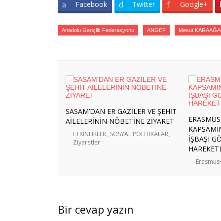
Facebook
Twitter
Google+
Anadolu Gençlik Federasyonu
ANGEF
Mesut KARAAĞ
SASAM’DAN ER GAZİLER VE ŞEHİT
ERASMUS
AİLELERİNİN NÖBETİNE ZİYARET
KAPSAMIN
ETKİNLİKLER
,
SOSYAL POLİTİKALAR
,
İŞBAŞI G
Ziyaretler
HAREKETL
Erasmus
Bir cevap yazın