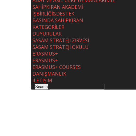
ADAY VE ASIL ÜLKE UZMANLARIMIZ
SAHİPKIRAN AKADEMİ
İŞBİRLİĞİ&DESTEK
BASINDA SAHİPKIRAN
KATEGORİLER
DUYURULAR
SASAM STRATEJİ ZİRVESİ
SASAM STRATEJİ OKULU
ERASMUS+
ERASMUS+
ERASMUS+ COURSES
DANIŞMANLIK
İLETİŞİM