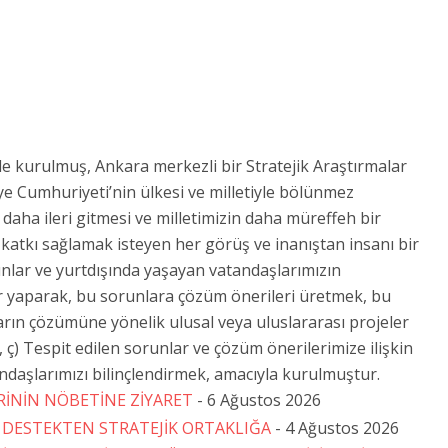
de kurulmuş, Ankara merkezli bir Stratejik Araştırmalar
ye Cumhuriyeti’nin ülkesi ve milletiyle bölünmez
aha ileri gitmesi ve milletimizin daha müreffeh bir
 katkı sağlamak isteyen her görüş ve inanıştan insanı bir
unlar ve yurtdışında yaşayan vatandaşlarımızın
r yaparak, bu sorunlara çözüm önerileri üretmek, bu
ların çözümüne yönelik ulusal veya uluslararası projeler
ç) Tespit edilen sorunlar ve çözüm önerilerimize ilişkin
daşlarımızı bilinçlendirmek, amacıyla kurulmuştur.
ERİNİN NÖBETİNE ZİYARET
- 6 Ağustos 2026
RÎ DESTEKTEN STRATEJİK ORTAKLIĞA
- 4 Ağustos 2026