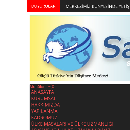
DUYURULAR
MERKEZİMİZ BÜNYESİNDE YETİŞTİRİLMEK ÜZERE GÖNÜLLÜ ÜLKE MASASI UZMANI VE UZMAN ADAYLARI ARIYORUZ
2. SASAM STRATEJİ ZİRVESİ KATI
Menüler
≡
╳
ANASAYFA
KURUMSAL
HAKKIMIZDA
YAPILANMA
KADROMUZ
ÜLKE MASALARI VE ÜLKE UZMANLIĞI