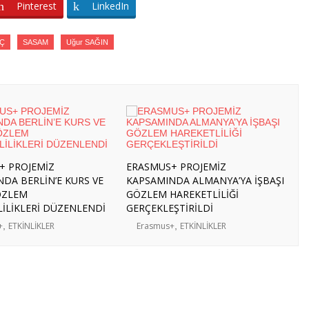
Pinterest
LinkedIn
AÇ
SASAM
Uğur SAĞIN
+ PROJEMİZ
ERASMUS+ PROJEMİZ
DA BERLİN’E KURS VE
KAPSAMINDA ALMANYA’YA İŞBAŞI
ÖZLEM
GÖZLEM HAREKETLİLİĞİ
İLİKLERİ DÜZENLENDİ
GERÇEKLEŞTİRİLDİ
+
,
ETKİNLİKLER
Erasmus+
,
ETKİNLİKLER