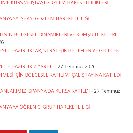
N’E KURS VE İŞBAŞI GÖZLEM HAREKETLİLİKLERİ
YA’YA İŞBAŞI GÖZLEM HAREKETLİLİĞİ
ÂTININ BÖLGESEL DİNAMİKLERİ VE KOMŞU ÜLKELERE
26
ESEL HAZIRLIKLAR, STRATEJİK HEDEFLER VE GELECEK
Ç’E HAZIRLIK ZİYARETİ
- 27 Temmuz 2026
MESİ İÇİN BÖLGESEL KATILIM” ÇALIŞTAYINA KATILDI
NLARIMIZ İSPANYA’DA KURSA KATILDI
- 27 Temmuz
NYA’YA ÖĞRENİCİ GRUP HAREKETLİLİĞİ