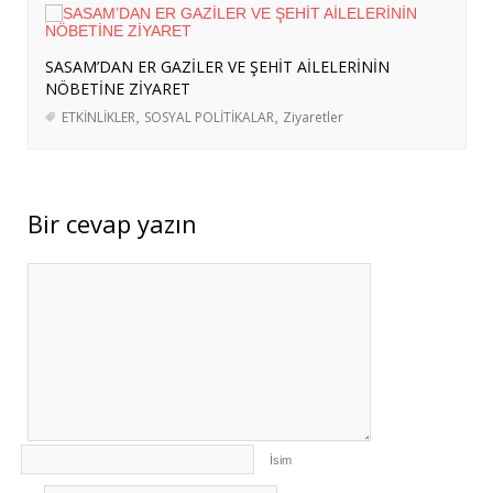
ORTAKLIĞA
- 4 Ağustos 2026
ERASMUS+ PROJEMİZ KAPSAMINDA
SASAM’DAN ER GAZİLER VE ŞEHİT AİLELERİNİN
BERLİN’E KURS VE İŞBAŞI GÖZLEM
NÖBETİNE ZİYARET
HAREKETLİLİKLERİ DÜZENLENDİ
- 3
ETKİNLİKLER
,
SOSYAL POLİTİKALAR
,
Ziyaretler
Ağustos 2026
ERASMUS+ PROJEMİZ KAPSAMINDA
ALMANYA’YA İŞBAŞI GÖZLEM
Bir cevap yazın
HAREKETLİLİĞİ GERÇEKLEŞTİRİLDİ
- 3
Ağustos 2026
İsim