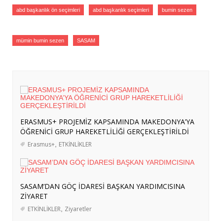
İSRAİL BASININDA “MEKKE ORTAK
abd başkanlık ön seçimleri
abd başkanlık seçimleri
bumin sezen
SAVUNMA ANLAŞMASI” ALGISI
- 8
Ağustos 2026
mümin bumin sezen
SASAM
İRAN BASININDA “MEKKE ORTAK
SAVUNMA ANLAŞMASI” ALGISI
- 8
Ağustos 2026
ERASMUS+ PROJEMİZ KAPSAMINDA
MAKEDONYA’YA ÖĞRENİCİ GRUP
HAREKETLİLİĞİ GERÇEKLEŞTİRİLDİ
- 7
ERASMUS+ PROJEMİZ KAPSAMINDA MAKEDONYA’YA
Ağustos 2026
ÖĞRENİCİ GRUP HAREKETLİLİĞİ GERÇEKLEŞTİRİLDİ
SASAM’DAN GÖÇ İDARESİ BAŞKAN
Erasmus+
,
ETKİNLİKLER
YARDIMCISINA ZİYARET
- 7 Ağustos 2026
SASAM’DAN ER GAZİLER VE ŞEHİT
AİLELERİNİN NÖBETİNE ZİYARET
- 6
SASAM’DAN GÖÇ İDARESİ BAŞKAN YARDIMCISINA
Ağustos 2026
ZİYARET
TÜRKİYE’NİN SOMALİ POLİTİKASI:
ETKİNLİKLER
,
Ziyaretler
ASKERÎ DESTEKTEN STRATEJİK