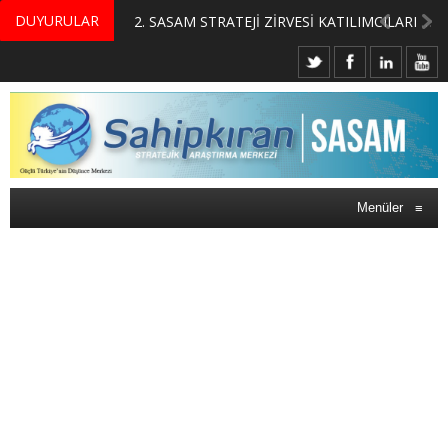
DUYURULAR
MERKEZİMİZ BÜNYESİNDE YETİŞTİRİLMEK ÜZERE GÖNÜLLÜ ÜLKE MASASI UZMANI VE UZMAN ADAYLARI ARIYORUZ
2. SASAM STRATEJİ ZİRVESİ KATILIMCILARI BELLİ OLDU
Menüler
≡