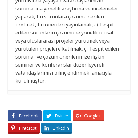
yurtdışında yaşayan vatandaşlarımızın
sorunlarına yönelik araştırma ve incelemeler
yaparak, bu sorunlara çözüm önerileri
üretmek, bu önerileri yayınlamak, c) Tespit
edilen sorunların çözümüne yönelik ulusal
veya uluslararası projeler yürütmek veya
yürütülen projelere katılmak, ç) Tespit edilen
sorunlar ve çözüm önerilerimize ilişkin
seminer ve konferanslar düzenleyerek,
vatandaşlarımızı bilinçlendirmek, amacıyla
kurulmuştur.
RUS MEDYASINDA MEKKE PAKTI
- 8
Ağustos 2026
Facebook
Twitter
Google+
MEKKE SAVUNMA ANLAŞMASININ
SUUDİ BASININDA YANKISI
- 8 Ağustos
Pinterest
LinkedIn
2026