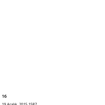
16
19 Aralık, 2015
1587