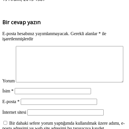
Bir cevap yazın
E-posta hesabınız yayımlanmayacak.
Gerekli alanlar
*
ile
işaretlenmişlerdir
Yorum
İsim
*
E-posta
*
İnternet sitesi
Bir dahaki sefere yorum yaptığımda kullanılmak üzere adımı, e-
posta adresimi ve web site adresimi bu tarayıcıya kaydet.