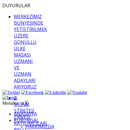
DUYURULAR
MERKEZİMİZ
BÜNYESİNDE
YETİŞTİRİLMEK
ÜZERE
GÖNÜLLÜ
ÜLKE
MASASI
UZMANI
VE
UZMAN
ADAYLARI
ARIYORUZ
2.
Menüler
≡
╳
SASAM
STRATEJİ
ANASAYFA
ZİRVESİ
KURUMSAL
KATILIMCILARI
HAKKIMIZDA
BELLİ