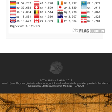
© Tüm Hakları Saklıdır 2012
Yasal Uyarı: Kaynak gösterilmeden ve açık link verilmeden sitede yer alan yazılar kullanılamaz.
Sahipkıran Stratejik Araştırma Merkezi – SASAM