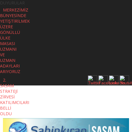
DUYURULAR
MERKEZİMİZ
BÜNYESİNDE
YETİŞTİRİLMEK
ÜZERE
GÖNÜLLÜ
ÜLKE
MASASI
UZMANI
VE
UZMAN
ADAYLARI
ARIYORUZ
2.
SASAM
STRATEJİ
ZİRVESİ
KATILIMCILARI
BELLİ
OLDU