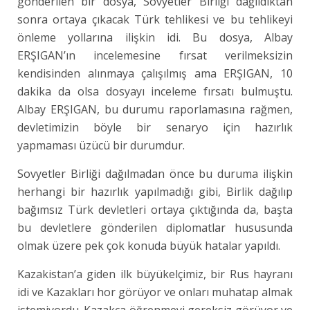
gönderilen bir dosya, Sovyetler Birliği dağıldıktan
sonra ortaya çıkacak Türk tehlikesi ve bu tehlikeyi
önleme yollarına ilişkin idi. Bu dosya, Albay
ERŞIGAN’ın incelemesine fırsat verilmeksizin
kendisinden alınmaya çalışılmış ama ERŞIGAN, 10
dakika da olsa dosyayı inceleme fırsatı bulmuştu.
Albay ERŞIGAN, bu durumu raporlamasına rağmen,
devletimizin böyle bir senaryo için hazırlık
yapmaması üzücü bir durumdur.
Sovyetler Birliği dağılmadan önce bu duruma ilişkin
herhangi bir hazırlık yapılmadığı gibi, Birlik dağılıp
bağımsız Türk devletleri ortaya çıktığında da, başta
bu devletlere gönderilen diplomatlar hususunda
olmak üzere pek çok konuda büyük hatalar yapıldı.
Kazakistan’a giden ilk büyükelçimiz, bir Rus hayranı
idi ve Kazakları hor görüyor ve onları muhatap almak
istemiyordu. Kazakça öğrenmeyi gereksiz görüyor ve