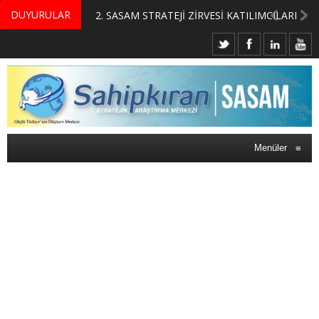
DUYURULAR
MERKEZİMİZ BÜNYESİNDE YETİŞTİRİLMEK ÜZERE GÖNÜLLÜ ÜLKE MASASI UZMANI VE UZMAN ADAYLARI ARIYORUZ
2. SASAM STRATEJİ ZİRVESİ KATILIMCILARI BELLİ OLDU
Menüler
≡