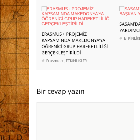
HAREKETLİLİKLERİ DÜZENLENDİ
- 3 
ERASMUS+ PROJEMİZ KAPSAMINDA AL
GERÇEKLEŞTİRİLDİ
- 3 Ağustos 2026
SASAM’DA
İRAN’A YÖNELİK OLASI BİR KARA HA
YARDIMCI
ERASMUS+ PROJEMİZ
ÜLKELERE YÜKLENEBİLECEK ROLLER
ETKİNLİK
KAPSAMINDA MAKEDONYA’YA
ÖĞRENİCİ GRUP HAREKETLİLİĞİ
ABD-İRAN GERİLİMİ: SAVAŞ ÖNCESİ B
GERÇEKLEŞTİRİLDİ
GELECEK PROJEKSİYONU
- 29 Temmuz
Erasmus+
,
ETKİNLİKLER
SASAM’DAN ERASMUS+ KAPSAMINDA İS
SASAM, “ARAZİ TAHRİBATININ DENGE
KATILDI
- 27 Temmuz 2026
Bir cevap yazın