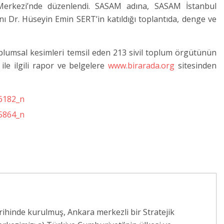
 Merkezi’nde düzenlendi. SASAM adına, SASAM İstanbul
nı Dr. Hüseyin Emin SERT’in katıldığı toplantıda, denge ve
oplumsal kesimleri temsil eden 213 sivil toplum örgütünün
le ilgili rapor ve belgelere
www.birarada.org
sitesinden
arihinde kurulmuş, Ankara merkezli bir Stratejik