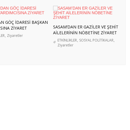
Ağustos 2026
MANYA’YA İŞBAŞI GÖZLEM HAREKETLİLİĞİ
N GÖÇ İDARESİ BAŞKAN
SASAM’DAN ER GAZİLER VE ŞEHİT
REKÂTININ BÖLGESEL DİNAMİKLERİ VE KOMŞU
SINA ZİYARET
AİLELERİNİN NÖBETİNE ZİYARET
- 3 Ağustos 2026
LER
,
Ziyaretler
ETKİNLİKLER
,
SOSYAL POLİTİKALAR
,
ÖLGESEL HAZIRLIKLAR, STRATEJİK HEDEFLER VE
Ziyaretler
 2026
VEÇ’E HAZIRLIK ZİYARETİ
- 27 Temmuz 2026
LENMESİ İÇİN BÖLGESEL KATILIM” ÇALIŞTAYINA