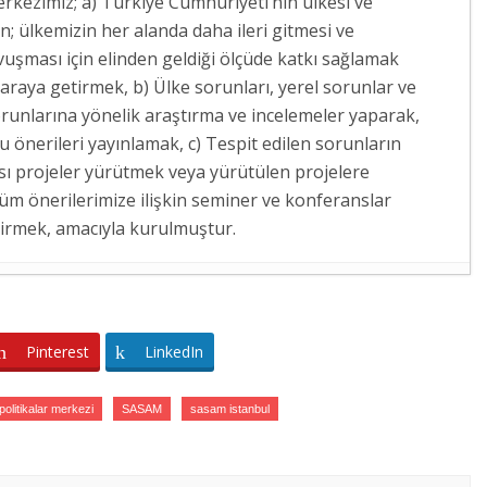
rkezimiz; a) Türkiye Cumhuriyeti’nin ülkesi ve
 ülkemizin her alanda daha ileri gitmesi ve
vuşması için elinden geldiği ölçüde katkı sağlamak
 araya getirmek, b) Ülke sorunları, yerel sorunlar ve
runlarına yönelik araştırma ve incelemeler yaparak,
 önerileri yayınlamak, c) Tespit edilen sorunların
sı projeler yürütmek veya yürütülen projelere
züm önerilerimize ilişkin seminer ve konferanslar
dirmek, amacıyla kurulmuştur.
AKEDONYA’YA ÖĞRENİCİ GRUP HAREKETLİLİĞİ
Pinterest
LinkedIn
RDIMCISINA ZİYARET
- 7 Ağustos 2026
LELERİNİN NÖBETİNE ZİYARET
- 6 Ağustos 2026
politikalar merkezi
SASAM
sasam istanbul
SKERÎ DESTEKTEN STRATEJİK ORTAKLIĞA
- 4 Ağustos
RLİN’E KURS VE İŞBAŞI GÖZLEM