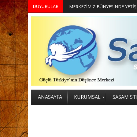
DUYURULAR
MERKEZİMİZ BÜNYESİNDE YETİŞTİRİLMEK ÜZERE GÖNÜLLÜ ÜLKE MASASI UZMANI VE UZMAN ADAYLARI ARIYORUZ
2. SASAM STRATEJİ ZİRVESİ KATI
ANASAYFA
KURUMSAL
SASAM STR