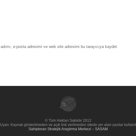
adımı, e-posta adresimi ve web site adresimi bu tarayıcıya kaydet.
© Tüm Hakları Saklıdır 2012
Uyarı: Kaynak gösterilmeden ve açık link verilmeden sitede yer alan yazılar kullan
Sahipkıran Stratejik Araştırma Merkezi – SASAM