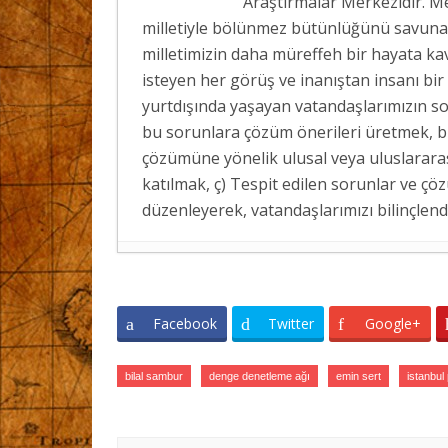
Araştırmalar Merkezidir. Me
milletiyle bölünmez bütünlüğünü savunan;
milletimizin daha müreffeh bir hayata ka
isteyen her görüş ve inanıştan insanı bir
yurtdışında yaşayan vatandaşlarımızın so
bu sorunlara çözüm önerileri üretmek, bu
çözümüne yönelik ulusal veya uluslarara
katılmak, ç) Tespit edilen sorunlar ve çö
düzenleyerek, vatandaşlarımızı bilinçlen
ERASMUS+ PROJEMİZ KAPSAMINDA M
GERÇEKLEŞTİRİLDİ
- 7 Ağustos 2026
Facebook
Twitter
Google+
SASAM’DAN GÖÇ İDARESİ BAŞKAN YA
SASAM’DAN ER GAZİLER VE ŞEHİT Aİ
bilal sambur
denge denetleme ağı
emin sert
istanbul 
TÜRKİYE’NİN SOMALİ POLİTİKASI: A
2026
ERASMUS+ PROJEMİZ KAPSAMINDA BE