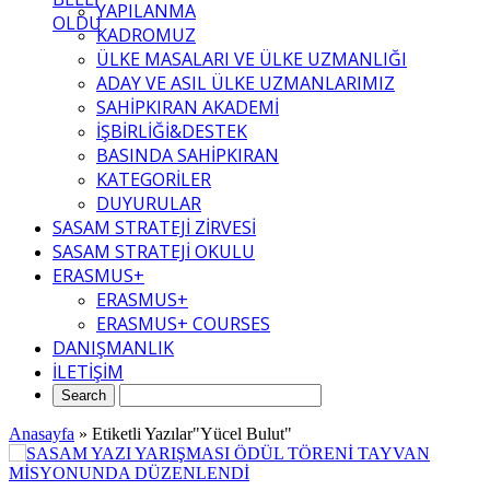
YAPILANMA
OLDU
KADROMUZ
ÜLKE MASALARI VE ÜLKE UZMANLIĞI
ADAY VE ASIL ÜLKE UZMANLARIMIZ
SAHİPKIRAN AKADEMİ
İŞBİRLİĞİ&DESTEK
BASINDA SAHİPKIRAN
KATEGORİLER
DUYURULAR
SASAM STRATEJİ ZİRVESİ
SASAM STRATEJİ OKULU
ERASMUS+
ERASMUS+
ERASMUS+ COURSES
DANIŞMANLIK
İLETİŞİM
Anasayfa
»
Etiketli Yazılar"Yücel Bulut"