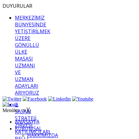
DUYURULAR
MERKEZİMİZ
BÜNYESİNDE
YETİŞTİRİLMEK
ÜZERE
GÖNÜLLÜ
ÜLKE
MASASI
UZMANI
VE
UZMAN
ADAYLARI
ARIYORUZ
2.
Menüler
≡
╳
SASAM
STRATEJİ
ANASAYFA
ZİRVESİ
KURUMSAL
KATILIMCILARI
HAKKIMIZDA
BELLİ