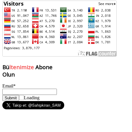
Bü
ltenimize
Abone
Olun
Email*