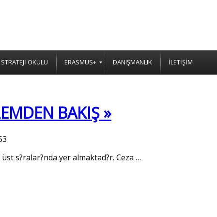
STRATEJİ OKULU
ERASMUS+
DANIŞMANLIK
İLETİŞİM
EMDEN BAKIŞ »
53
 üst s?ralar?nda yer almaktad?r. Ceza
…