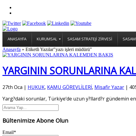
ANASAYFA
KURUMSAL
SASAM STRATEJİ ZİRVESİ
SASAM 
Anasayfa
»
Etiketli Yazılar"yazı işleri müdürü"
YARGININ SORUNLARINA KAL
27th Oca
|
HUKUK
,
KAMU GÖREVLİLERİ
,
Misafir Yazar
|
40
Yarg?daki sorunlar, Türkiye’de uzun y?llard?r gündemin en
Bültenimize Abone Olun
Email*