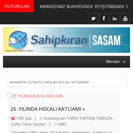
DUYURULAR
MERKEZİMİZ BÜNYESİNDE YETİŞTİRİLMEK ÜZERE GÖNÜLLÜ ÜLKE MASASI UZMANI VE UZMAN ADAYLARI ARIYORUZ
Menüler
≡
ANASAYFA
»
ETIKETLI YAZILAR"XOCALI SOYQIRIMI"
25. YILINDA HOCALI KATLİAMI »
17th Şub
|
Azerbaycan
,
TARİH
,
YURTDIŞI TÜRKLER
,
Zafer Tekin Yazıları
|
6461
Takvimler 1992 yılının 26 Şubatını gösterirken, Azerbaycan