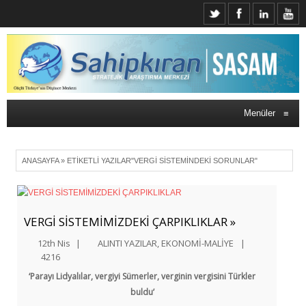
Menüler
≡
ANASAYFA
»
ETIKETLI YAZILAR"VERGI SISTEMINDEKI SORUNLAR"
VERGİ SİSTEMİMİZDEKİ ÇARPIKLIKLAR »
12th Nis
|
ALINTI YAZILAR
,
EKONOMİ-MALİYE
|
4216
‘Parayı Lidyalılar, vergiyi Sümerler, verginin vergisini Türkler
buldu’