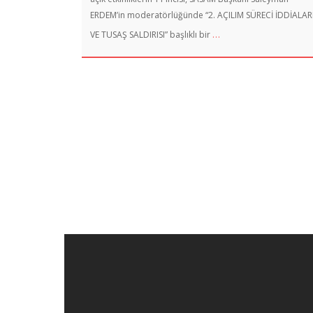
ERDEM’in moderatörlüğünde “2. AÇILIM SÜRECİ İDDİALAR
…
VE TUSAŞ SALDIRISI” başlıklı bir