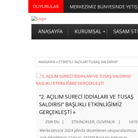
DUYURULAR
ANASAYFA
KURUMSAL
SASAM STR
ANASAYFA
»
ETIKETLI YAZILAR"TUSAŞ SALDIRISI"
“2. AÇILIM SÜRECİ İDDİALARI VE TUSAŞ
SALDIRISI” BAŞLIKLI ETKİNLİĞİMİZ
GERÇEKLEŞTİ »
25th Eki
|
ETKİNLİKLER
,
GÜVENLİK
|
1419
Merkezimizce 2024 yılında düzenlenen okuyucularımıza
açık etkinliklerin 11’incisi, SASAM Başkanı Süleyman