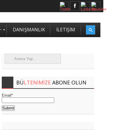
2. SASAM STRATEJİ ZİRVESİ KATILIMCILARI BELLİ OLDU
+
DANIŞMANLIK
İLETİŞİM
BÜ
LTENIMIZE
ABONE OLUN
Email*