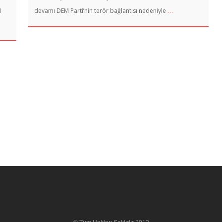
…
I
devamı DEM Parti’nin terör bağlantısı nedeniyle