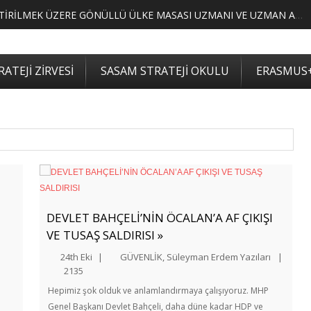
MERKEZİMİZ BÜNYESİNDE YETİŞTİRİLMEK ÜZERE GÖNÜLLÜ ÜLKE MASASI UZMANI VE UZMAN ADAYLARI ARIYORUZ
ATEJİ ZİRVESİ
SASAM STRATEJİ OKULU
ERASMUS
DEVLET BAHÇELİ’NİN ÖCALAN’A AF ÇIKIŞI
VE TUSAŞ SALDIRISI »
24th Eki
|
GÜVENLİK
,
Süleyman Erdem Yazıları
|
2135
Hepimiz şok olduk ve anlamlandırmaya çalışıyoruz. MHP
Genel Başkanı Devlet Bahçeli, daha düne kadar HDP ve