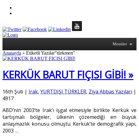
Menüler
≡
Anasayfa
»
Etiketli Yazılar"türkmen"
KERKÜK BARUT FIÇISI GİBİ! »
16th Şub
|
Irak
,
YURTDIŞI TÜRKLER
,
Ziya Abbas Yazıları
|
4917
ABD’nin 2003’te Irak’ı işgal etmesiyle birlikte Kerkük ve
tartışmalı bölgeler, ülkenin çözemediği en büyük
anlaşmazlık konusu olmuştu. Kerkük’te demografik yapı,
2003
…