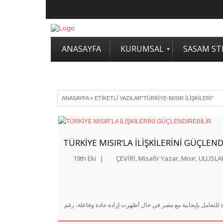
ANASAYFA
KURUMSAL
SASAM STR
ANASAYFA
»
ETIKETLI YAZILAR"TÜRKIYE-MISIR İLIŞKILERI"
TÜRKİYE MISIR’LA İLİŞKİLERİNİ GÜÇLEND
19th Eki
|
ÇEVİRİ
,
Misafir Yazar
,
Mısır
,
ULUSLAR