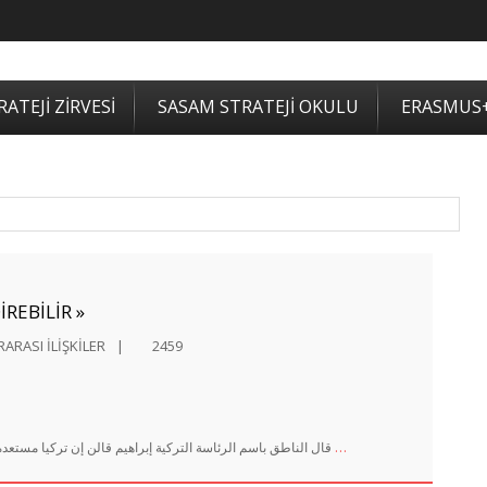
ATEJİ ZİRVESİ
SASAM STRATEJİ OKULU
ERASMUS
İREBİLİR »
ARASI İLİŞKİLER
|
2459
…
قال الناطق باسم الرئاسة التركية إبراهيم قالن إن تركيا مستعدة للتعامل بإيجابية مع مصر في حال أظهرت إرادة جادة وفاعلة، رغم