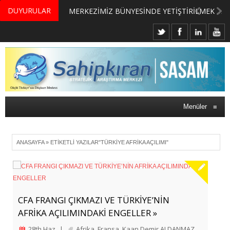
DUYURULAR
MERKEZİMİZ BÜNYESİNDE YETİŞTİRİLMEK ÜZERE GÖNÜLLÜ ÜLKE MASASI UZMANI VE UZMAN ADAYLARI ARIYORUZ
Menüler
≡
ANASAYFA
»
ETIKETLI YAZILAR"TÜRKIYE AFRIKA AÇILIMI"
CFA FRANGI ÇIKMAZI VE TÜRKİYE’NİN
AFRİKA AÇILIMINDAKİ ENGELLER »
28th Haz
|
Afrika
,
Fransa
,
Kaan Demir ALDANMAZ