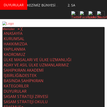
DUYURULAR
MERKEZİMİZ BÜNYESİNDE YETİŞTİRİLMEK ÜZERE GÖNÜLLÜ ÜLKE MASASI UZMANI VE UZMAN ADAYLARI ARIYORUZ
2. SASAM STRATEJİ ZİRVESİ KATILIMCILARI BELLİ OLDU
Menüler
≡
╳
ANASAYFA
KURUMSAL
HAKKIMIZDA
YAPILANMA
KADROMUZ
ÜLKE MASALARI VE ÜLKE UZMANLIĞI
ADAY VE ASIL ÜLKE UZMANLARIMIZ
SAHİPKIRAN AKADEMİ
İŞBİRLİĞİ&DESTEK
BASINDA SAHİPKIRAN
KATEGORİLER
DUYURULAR
SASAM STRATEJİ ZİRVESİ
SASAM STRATEJİ OKULU