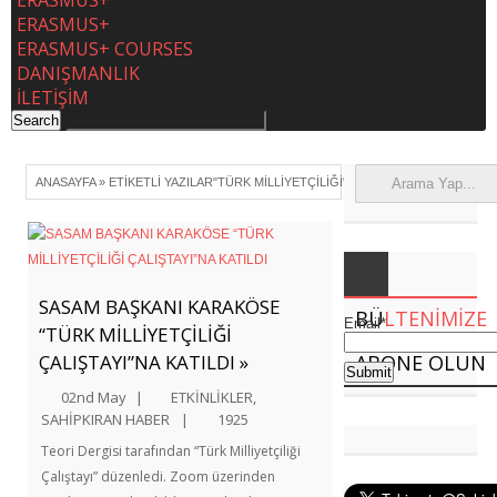
ERASMUS+
ERASMUS+
ERASMUS+ COURSES
DANIŞMANLIK
İLETİŞİM
ANASAYFA
»
ETIKETLI YAZILAR"TÜRK MILLIYETÇILIĞI"
SASAM BAŞKANI KARAKÖSE
BÜ
LTENIMIZE
Email*
“TÜRK MİLLİYETÇİLİĞİ
ÇALIŞTAYI”NA KATILDI »
ABONE OLUN
02nd May
|
ETKİNLİKLER
,
SAHİPKIRAN HABER
|
1925
Teori Dergisi tarafından “Türk Milliyetçiliği
Çalıştayı” düzenledi. Zoom üzerinden