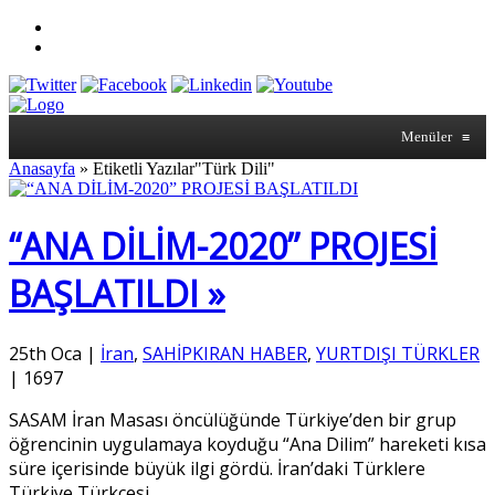
Menüler
≡
Anasayfa
»
Etiketli Yazılar"Türk Dili"
“ANA DİLİM-2020” PROJESİ
BAŞLATILDI »
25th Oca
|
İran
,
SAHİPKIRAN HABER
,
YURTDIŞI TÜRKLER
|
1697
SASAM İran Masası öncülüğünde Türkiye’den bir grup
öğrencinin uygulamaya koyduğu “Ana Dilim” hareketi kısa
süre içerisinde büyük ilgi gördü. İran’daki Türklere
Türkiye Türkçesi
…