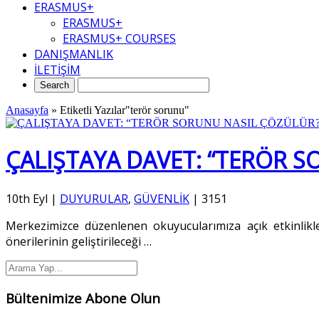
ERASMUS+
ERASMUS+
ERASMUS+ COURSES
DANIŞMANLIK
İLETİŞİM
Anasayfa
»
Etiketli Yazılar"terör sorunu"
ÇALIŞTAYA DAVET: “TERÖR S
10th Eyl
|
DUYURULAR
,
GÜVENLİK
|
3151
Merkezimizce düzenlenen okuyucularımıza açık etkinlikle
önerilerinin geliştirileceği
…
Bültenimize Abone Olun