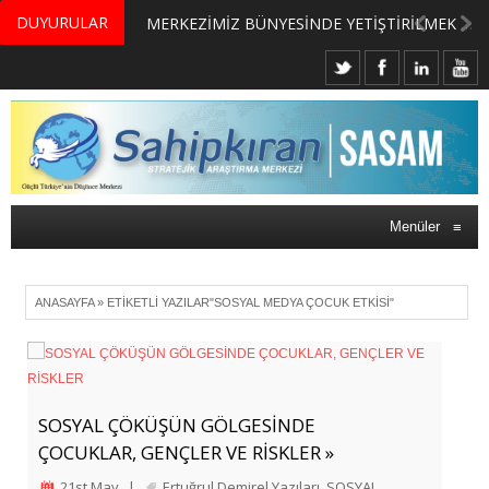
DUYURULAR
MERKEZİMİZ BÜNYESİNDE YETİŞTİRİLMEK ÜZERE GÖNÜLLÜ ÜLKE MASASI UZMANI VE UZMAN ADAYLARI ARIYORUZ
Menüler
≡
ANASAYFA
»
ETIKETLI YAZILAR"SOSYAL MEDYA ÇOCUK ETKISI"
SOSYAL ÇÖKÜŞÜN GÖLGESİNDE
ÇOCUKLAR, GENÇLER VE RİSKLER »
21st May
|
Ertuğrul Demirel Yazıları
,
SOSYAL