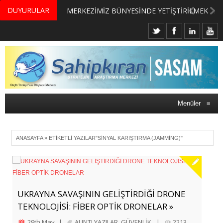
DUYURULAR
MERKEZİMİZ BÜNYESİNDE YETİŞTİRİLMEK ÜZERE GÖNÜLLÜ ÜLKE MASASI UZMANI VE UZMAN ADAYLARI ARIYORUZ
Menüler
≡
ANASAYFA
»
ETIKETLI YAZILAR"SINYAL KARIŞTIRMA (JAMMING)"
UKRAYNA SAVAŞININ GELİŞTİRDİĞİ DRONE
TEKNOLOJİSİ: FİBER OPTİK DRONELAR »
29th May
|
ALINTI YAZILAR
,
GÜVENLİK
|
2213